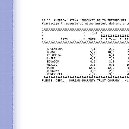
23.10  AMERICA LATINA: PRODUCTO BRUTO INTERNO REAL,
(Variaci¢n % respecto al mismo per¡odo del a¤o ante
ÚÄÄÄÄÄÄÄÄÄÄÄÄÄÄÄÄÄÄÄÄÄÄÄÂÄÄÄÄÄÄÄÄÄÂÄÄÄÄÄÄÄÄÄÄÄÄÄÄÄ
³                       ³   1994  ³               
³                       ³         ÃÄÄÄÄÄÄÄÄÄÄÂÄÄÄÄ
³          PAIS         ³  TOTAL  ³  I Trim  ³  II
ÀÄÄÄÄÄÄÄÄÄÄÄÄÄÄÄÄÄÄÄÄÄÄÄÁÄÄÄÄÄÄÄÄÄÁÄÄÄÄÄÄÄÄÄÄÁÄÄÄÄ
   ARGENTINA                7,1        2,6       -
   BRASIL                   5,7       10,5        
   COLOMBIA                 5,8        6,4        
   CHILE                    4,2        7,3        
   ECUADOR                  4,0        3,9        
   MEXICO                   3,5       -0,8      -1
   PERU                    12,9       12,2        
   URUGUAY                  4,5        2,0       -
   VENEZUELA               -1,2        3,9       -
 ÄÄÄÄÄÄÄÄÄÄÄÄÄÄÄÄÄÄÄÄÄÄÄÄÄÄÄÄÄÄÄÄÄÄÄÄÄÄÄÄÄÄÄÄÄÄÄÄÄ