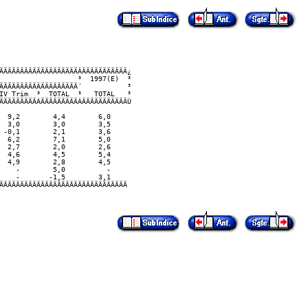
ÄÄÄÄÄÄÄÄÄÄÄÄÄÄÄÄÄÄÄÂÄÄÄÄÄÄÄÄÄÄÄ¿

                   ³  1997(E)  ³

ÄÄÄÄÄÄÄÄÄÂÄÄÄÄÄÄÄÄÄ´           ³

IV Trim  ³  TOTAL  ³   TOTAL   ³

ÄÄÄÄÄÄÄÄÄÁÄÄÄÄÄÄÄÄÄÁÄÄÄÄÄÄÄÄÄÄÄÙ

  9,2        4,4        6,0

  3,0        3,0        3,5

 -0,1        2,1        3,6

  6,2        7,1        5,0

  2,7        2,0        2,6

  4,6        4,5        5,4

  4,9        2,8        4,5

    -        5,0          -

    -       -1,5        3,1

ÄÄÄÄÄÄÄÄÄÄÄÄÄÄÄÄÄÄÄÄÄÄÄÄÄÄÄÄÄÄÄ 
