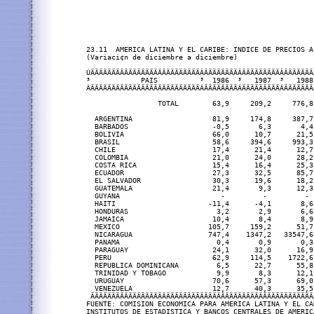
23.11  AMERICA LATINA Y EL CARIBE: INDICE DE PRECIOS A
(Variaci¢n de diciembre a diciembre)

ÚÄÄÄÄÄÄÄÄÄÄÄÄÄÄÄÄÄÄÄÄÄÄÄÄÄÄÂÄÄÄÄÄÄÄÄÂÄÄÄÄÄÄÄÄÄÂÄÄÄÄÄÄÄ
³            PAIS          ³  1986  ³   1987  ³   1988
ÀÄÄÄÄÄÄÄÄÄÄÄÄÄÄÄÄÄÄÄÄÄÄÄÄÄÄÁÄÄÄÄÄÄÄÄÁÄÄÄÄÄÄÄÄÄÁÄÄÄÄÄÄÄ
                 TOTAL        63,9     209,2     776,8
  ARGENTINA                   81,9     174,8     387,7
  BARBADOS                    -0,5       6,3       4,4
  BOLIVIA                     66,0      10,7      21,5
  BRASIL                      58,6     394,6     993,3
  CHILE                       17,4      21,4      12,7
  COLOMBIA                    21,0      24,0      28,2
  COSTA RICA                  15,4      16,4      25,3
  ECUADOR                     27,3      32,5      85,7
  EL SALVADOR                 30,3      19,6      18,2
  GUATEMALA                   21,4       9,3      12,3
  GUYANA                        -         -         - 
  HAITI                      -11,4      -4,1       8,6
  HONDURAS                     3,2       2,9       6,6
  JAMAICA                     10,4       8,4       8,9
  MEXICO                     105,7     159,2      51,7
  NICARAGUA                  747,4    1347,2   33547,6
  PANAMA                       0,4       0,9       0,3
  PARAGUAY                    24,1      32,0      16,9
  PERU                        62,9     114,5    1722,6
  REPUBLICA DOMINICANA         6,5      22,7      55,8
  TRINIDAD Y TOBAGO            9,9       8,3      12,1
  URUGUAY                     70,6      57,3      69,0
  VENEZUELA                   12,7      40,3      35,5
 ÄÄÄÄÄÄÄÄÄÄÄÄÄÄÄÄÄÄÄÄÄÄÄÄÄÄÄÄÄÄÄÄÄÄÄÄÄÄÄÄÄÄÄÄÄÄÄÄÄÄÄÄÄ
FUENTE: COMISION ECONOMICA PARA AMERICA LATINA Y EL CA