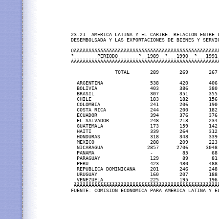
23.21  AMERICA LATINA Y EL CARIBE: RELACION ENTRE L
DESEMBOLSADA Y LAS EXPORTACIONES DE BIENES Y SERVIC
ÚÄÄÄÄÄÄÄÄÄÄÄÄÄÄÄÄÄÄÄÄÄÄÂÄÄÄÄÄÄÄÄÂÄÄÄÄÄÄÄÄÄÂÄÄÄÄÄÄÄ
³        PERIODO       ³  1989  ³   1990  ³   1991
ÀÄÄÄÄÄÄÄÄÄÄÄÄÄÄÄÄÄÄÄÄÄÄÁÄÄÄÄÄÄÄÄÁÄÄÄÄÄÄÄÄÄÁÄÄÄÄÄÄÄ
               TOTAL       289       269       267 
  ARGENTINA                538       420       406 
  BOLIVIA                  403       386       380 
  BRASIL                   307       351       355 
  CHILE                    183       182       156 
  COLOMBIA                 241       206       190 
  COSTA RICA               244       200       182 
  ECUADOR                  394       376       376 
  EL SALVADOR              248       213       234 
  GUATEMALA                173       159       142 
  HAITI                    339       264       312 
  HONDURAS                 318       348       339 
  MEXICO                   288       209       223 
  NICARAGUA               2857      2706      3048 
  PANAMA                   -          85        68 
  PARAGUAY                 129        89        81 
  PERU                     423       480       488 
  REPUBLICA DOMINICANA     201       246       248 
  URUGUAY                  160       207       188 
  VENEZUELA                225       195       196 
 ÄÄÄÄÄÄÄÄÄÄÄÄÄÄÄÄÄÄÄÄÄÄÄÄÄÄÄÄÄÄÄÄÄÄÄÄÄÄÄÄÄÄÄÄÄÄÄÄÄ