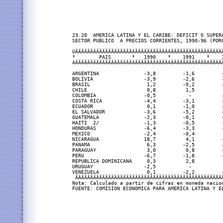
23.20  AMERICA LATINA Y EL CARIBE: DEFICIT O SUPERA
SECTOR PUBLICO  A PRECIOS CORRIENTES, 1990-96 (PORC
ÚÄÄÄÄÄÄÄÄÄÄÄÄÄÄÄÄÄÄÄÂÄÄÄÄÄÄÄÄÄÄÄÂÄÄÄÄÄÄÄÄÄÄÄÄÂÄÄÄÄ
³        PAIS       ³   1990    ³    1991    ³    
ÀÄÄÄÄÄÄÄÄÄÄÄÄÄÄÄÄÄÄÄÁÄÄÄÄÄÄÄÄÄÄÄÁÄÄÄÄÄÄÄÄÄÄÄÄÁÄÄÄÄ
ARGENTINA               -3,8         -1,6         
BOLIVIA                 -3,9         -2,6         
BRASIL                   1,2         -0,2         
CHILE                    0,8          1,5         
COLOMBIA                -0,5           -          
COSTA RICA              -4,4         -3,1         
ECUADOR                  0,1         -1,0         
EL SALVADOR             -3,6         -5,2         
GUATEMALA               -2,3         -0,1         
HAITI  2/               -1,3         -0,5         
HONDURAS                -6,4         -3,3         
MEXICO                  -2,4         -0,4         
NICARAGUA               18,7          4,1         
PANAMA                   6,3         -2,5         
PARAGUAY                 3,0          0,8         
PERU                    -6,7         -1,8         
REPUBLICA DOMINICANA     0,3          2,8         
URUGUAY                 -2,5           -          
VENEZUELA                0,1         -2,2         
 ÄÄÄÄÄÄÄÄÄÄÄÄÄÄÄÄÄÄÄÄÄÄÄÄÄÄÄÄÄÄÄÄÄÄÄÄÄÄÄÄÄÄÄÄÄÄÄÄÄ
Nota: Calculado a partir de cifras en moneda nacion