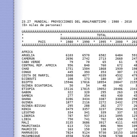
23.27  MUNDIAL: PROYECCIONES DEL ANALFABETISMO : 1980 - 2010
(En miles de personas)

ÚÄÄÄÄÄÄÄÄÄÄÄÄÄÄÄÄÄÄÄÄÂÄÄÄÄÄÄÄÄÄÄÄÄÄÄÄÄÄÄÄÄÄÄÄÄÄÄÄÄÄÄÄÄÄÄÄÄÄÄÄÄÄÄÄÄÂÄÄÄÄÄÄÄÄÄÄÄÄÄÄÄÄÄÄÄÄÄÄÄÄÄÄÄÄÄÄÄÄÄÄÄÄÄÄÄÄÄÄÄÄÂÄÄÄÄÄÄÄÄÄÄÄÄÄÄÄÄÄÄÄÄÄÄÄÄÄÄÄÄÄÄÄÄÄÄÄÄÄÄÄÄÄÄÄÄ¿
³                    ³                   TOTAL                    ³                   HOMBRES                  ³                   MUJERES                  ³
³                    ÃÄÄÄÄÄÄÄÄÂÄÄÄÄÄÄÄÄÂÄÄÄÄÄÄÄÄÂÄÄÄÄÄÄÄÄÂÄÄÄÄÄÄÄÄÅÄÄÄÄÄÄÄÄÂÄÄÄÄÄÄÄÄÂÄÄÄÄÄÄÄÄÂÄÄÄÄÄÄÄÄÂÄÄÄÄÄÄÄÄÅÄÄÄÄÄÄÄÄÂÄÄÄÄÄÄÄÄÂÄÄÄÄÄÄÄÄÂÄÄÄÄÄÄÄÄÂÄÄÄÄÄÄÄÄ´
³        PAIS        ³  1980  ³  1990  ³  1995  ³  2000  ³  2010  ³  1980  ³  1990  ³  1995  ³  2000  ³  2010  ³  1980  ³  1990  ³  1995  ³  2000  ³  2010  ³
ÀÄÄÄÄÄÄÄÄÄÄÄÄÄÄÄÄÄÄÄÄÁÄÄÄÄÄÄÄÄÁÄÄÄÄÄÄÄÄÁÄÄÄÄÄÄÄÄÁÄÄÄÄÄÄÄÄÁÄÄÄÄÄÄÄÄÁÄÄÄÄÄÄÄÄÁÄÄÄÄÄÄÄÄÁÄÄÄÄÄÄÄÄÁÄÄÄÄÄÄÄÄÁÄÄÄÄÄÄÄÄÁÄÄÄÄÄÄÄÄÁÄÄÄÄÄÄÄÄÁÄÄÄÄÄÄÄÄÁÄÄÄÄÄÄÄÄÁÄÄÄÄÄÄÄÄÙ
                                                          
AFRICA
ARGELIA                 6103     6570     6582     6484     5916     2196     2312     2249     2152     1863     3907     4258     4333     4332     4053
CAMERUN                 2696     2742     2713     2660     2473      964      934      908      879      807     1732     1808     1805     1781     1666
CABO VERDE                79       70       65       61       52       24       21       19       18       16       55       49       46       43       36
CENTRAL REP. AFRICA      956      840      760      672      488      380      321      285      247      168      576      519      475      425      320
CHAD                    1751     1504     1868     1939     1989      674      359      666      677      671     1077     1145     1202     1262     1318
CONGO                    445      393      353      307      213      157      131      114       96       63      288      262      239      211      150
COSTA DE MARFIL         3308     4077     4339     4532     4797     1498     1785     1859     1907     1971     1810     2292     2480     2625     2826
DJIBOUTI                 108      173      180      187      192       42       64       65       66       65       66      109      115      121      127
EGIPTO                 15946    17816    18954    20047    21558     6139     6771     7205     7563     8126     9807    11045    11749    12484    13432
GUINEA ECUATORIAL         50       54       48       43       32       14       13       11       10        7       36       41       37       33       25
ETIOPIA                15116    17815    19052    20406    23411     6534     7652     8099     8571     9568     8582    10163    10953    11835    13843
GABON                    322      320      295      263      193      121      114      103       89       63      201      206      192      174      130
GAMBIA                   277      354      403      430      457      113      137      152      158      160      164      217      251      272      297
GHANA                   3286     3434     3387     3300     2986     1192     1178     1134     1082      946     2094     2256     2253     2218     2040
GUINEA                  1877     2116     2272     2432     2751      785      845      886      926     1002     1092     1271     1386     1506     1749
GUINEA-BISSAU            295      288      282      277      264      110      102       97       94       87      185      186      185      183      177
KENIA                   3479     3357     3237     2934     2397     1145     1058     1005      906      770     2334     2299     2232     2028     1627
LESOTHO                  334      341      339      337      325      107      109      108      107      104      227      232      231      230      221
LIBERIA                  787      937     1013     1095     1254      327      365      381      399      432      460      572      632      696      822
LIBIA                    750      741      702      650      514      241      212      189      163      102      509      529      513      487      412
MALI                    3135     3686     3917     4111     4355     1396     1595     1668     1724     1776     1739     2091     2249     2387     2579
MAURITANIA               613      723      806      904     1099      250      288      319      356      429      363      435      487      548      670
MAURICIO                 163      150      138      127      103       56       55       52       49       42      107       95       86       78       61
MARRUECOS               7824     9124     9730    10153    10507     3147     3532     3714     3836     3929     4677     5592     6016     6317     6578
MOZAMBIQUE              4558     5158     5298     5700     6040     1651     1857     1828     1888     1868     2907     3301     3470     3812     4172
NIGER                   2730     3576     4081     4672     6185     1245     1612     1825     2071     2686     1485     1964     2256     2601     3499
NIGERIA                26229    26563    26075    25171    22278    10427    10084     9731     9262     8014    15802    16479    16344    15909    14264
RUANDA                  1534     1678     1695     1683     1589      583      629      635      635      620      951     1049     1060     1048      969
SENEGAL                 2377     2844     3084     3346     3832     1039     1217     1305     1402     1581     1338     1627     1779     1944     2251
SIERRA LEONA            1494     1649     1727     1805     1961      625      655      668      679      701      869      994     1059     1126     1260
SUDAFRICA               4233     4604     4731     4847     5028     1982     2225     2319     2417     2600     2251     2379     2412     2430     2428
SUDAN                   7216     8088     8507     8809     9154     2913     3189     3327     3411     3568     4303     4899     5180     5398     5586
TANZANIA                4912     5218     5171     5011     4513     1622     1653     1618     1555     1406     3290     3565     3553     3456     3107
TOGO                     967     1055     1085     1108     1120      359      365      363      361      349      608      690      722      747      771
UGANDA                  3669     4021     4171     4142     4116     1284     1374     1409     1392     1391     2385     2647     2762     2750     2725
ZAIRE                   5931     5638     5274     4958     4238     1775     1646     1491     1375     1129     4156     3992     3783     3583     3109
ZAMBIA                  1308     1141     1082      992      808      476      367      346      322      278      832      774      736      670      530
ZIMBABWE                 919      972      940      881      780      315      317      298      271      224      604      655      642      610      556

ASIA
AFGANISTAN              7371     6173     8169    10191    10780     3172     2536     3229     3901     3956     4199     3637     4940     6290     6824
BAHRAIN                   63       60       56       52       42       29       27       25       23       19       34       33       31       29       23
BUTAN                    532      575      558      574      599      218      224      211      212      212      314      351      347      362      387
HONG KONG                520      422      371      311      195      114      103       96       88       88      406      319      275      223      107
INDONESIA              28325    20900    21507    18739    94739     9491     6554     6783     5784     5784    18834    14346    14724    12955    88955
JORDANIA                 464      424     3238     3336      267      134      111      105       91       64      330      313      309      280      203
COREA                   1566      937      433      377      224      321      165      124       97       68     1245      772      573      396      156
KUWAIT                   264      329      656      495      231      136      176       83       99      108      128      153      117      123      123
LAOS                    1083     1149      519      524     1226      414      404      402      401      404      669      745      768      789      822
LIBANO                   221      154      818      836      115       72       50       50       47       41      149      104      101       91       74
MALASIA                 2400     2190      783      729     1490      791      722      682      638      545     1609     1468     1374     1253      945
MALDIVAS                  10        9     1379     1258       11        5        5        5        5        6        5        4        5        5        5
MONGOLIA                 262      259       90       89      232       87       86       85       84       80      175      173      170      166      152
MYANMAR                 4727     4861     4913     1837     4986     1454     1562     1617     1671     1790     3273     3299     3296     3286     3196
NEPAL                   6783     8307     9149     7383    12009     2962     3468     3762     4097     4772     3821     4839     5387     5991     7237
PAKISTAN               34576    44805    48693    28025    64623    15342    19129    20433    22034    25543    19234    25676    28260    31656    39080
FILIPINAS               2912     2350     2234    32615     1639     1316     1096     1047      959      774     1596     1254     1187     1065      865

OCEANIA
FIJI                      65       49       43       38       27       25       18       16       14       10       40       31       27       24       17
PAPUA NUEVA GUINEA       737      731      724      710      668      277      264      257      248      232      460      467      467      462      436
ARABIA SAUDITA          2787     3821     3871     1845     4461     1207     1798     1740     1823     1880     1580     2023     2131     2323     2581
SINGAPUR                 301      226      196     236