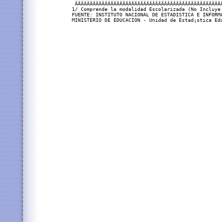
 ÄÄÄÄÄÄÄÄÄÄÄÄÄÄÄÄÄÄÄÄÄÄÄÄÄÄÄÄÄÄÄÄÄÄÄÄÄÄÄÄÄÄÄÄÄÄÄÄÄ
1/ Comprende la modalidad Escolarizada (No Incluye 
FUENTE: INSTITUTO NACIONAL DE ESTADISTICA E INFORMA