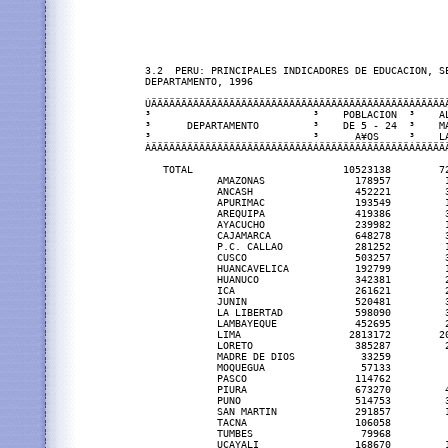
3.2  PERU: PRINCIPALES INDICADORES DE EDUCACION, S
DEPARTAMENTO, 1996                                 
ÚÄÄÄÄÄÄÄÄÄÄÄÄÄÄÄÄÄÄÄÄÄÄÄÄÄÄÄÂÄÄÄÄÄÄÄÄÄÄÄÄÄÄÄÂÄÄÄÄÄ
³                           ³    POBLACION  ³    A
³      DEPARTAMENTO         ³    DE 5 - 24  ³    M
³                           ³      A¥OS     ³    L
ÀÄÄÄÄÄÄÄÄÄÄÄÄÄÄÄÄÄÄÄÄÄÄÄÄÄÄÄÁÄÄÄÄÄÄÄÄÄÄÄÄÄÄÄÁÄÄÄÄÄ
   TOTAL                         10523138        7
            AMAZONAS               178957         
            ANCASH                 452221         
            APURIMAC               193549         
            AREQUIPA               419386         
            AYACUCHO               239982         
            CAJAMARCA              648278         
            P.C. CALLAO            281252         
            CUSCO                  503257         
            HUANCAVELICA           192799         
            HUANUCO                342381         
            ICA                    261621         
            JUNIN                  520481         
            LA LIBERTAD            598090         
            LAMBAYEQUE             452695         
            LIMA                  2813172        2
            LORETO                 385287         
            MADRE DE DIOS           33259         
            MOQUEGUA                57133         
            PASCO                  114762         
            PIURA                  673270         
            PUNO                   514753         
            SAN MARTIN             291857         
            TACNA                  106058         
            TUMBES                  79968         
            UCAYALI                168670         