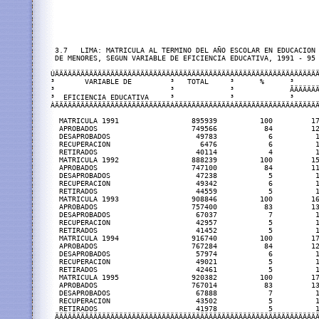
 3.7   LIMA: MATRICULA AL TERMINO DEL AÑO ESCOLAR EN EDUCACION 
 DE MENORES, SEGUN VARIABLE DE EFICIENCIA EDUCATIVA, 1991 - 95

ÚÄÄÄÄÄÄÄÄÄÄÄÄÄÄÄÄÄÄÄÄÄÄÄÄÄÄÄÂÄÄÄÄÄÄÄÄÄÄÄÄÄÂÄÄÄÄÄÄÄÄÄÄÄÄÄÂÄÄÄÄÄÄ
³       VARIABLE DE         ³   TOTAL     ³      %      ³      
³                           ³             ³             ÃÄÄÄÄÄÄ
³  EFICIENCIA EDUCATIVA     ³             ³             ³      
ÀÄÄÄÄÄÄÄÄÄÄÄÄÄÄÄÄÄÄÄÄÄÄÄÄÄÄÄÁÄÄÄÄÄÄÄÄÄÄÄÄÄÁÄÄÄÄÄÄÄÄÄÄÄÄÄÁÄÄÄÄÄÄ
  MATRICULA 1991                 895939          100         17
  APROBADOS                      749566           84         12
  DESAPROBADOS                    49783            6          1
  RECUPERACION                     6476            6          1
  RETIRADOS                       40114            4          1
  MATRICULA 1992                 888239          100         15
  APROBADOS                      747100           84         11
  DESAPROBADOS                    47238            5          1
  RECUPERACION                    49342            6          1
  RETIRADOS                       44559            5          1
  MATRICULA 1993                 908846          100         16
  APROBADOS                      757400           83         13
  DESAPROBADOS                    67037            7          1
  RECUPERACION                    42957            5          1
  RETIRADOS                       41452            5          1
  MATRICULA 1994                 916740          100         17
  APROBADOS                      767284           84         12
  DESAPROBADOS                    57974            6          1
  RECUPERACION                    49021            5          1
  RETIRADOS                       42461            5          1
  MATRICULA 1995                 920382          100         17
  APROBADOS                      767014           83         13
  DESAPROBADOS                    67888            7          1
  RECUPERACION                    43502            5          1
  RETIRADOS                       41978            5          1
 ÄÄÄÄÄÄÄÄÄÄÄÄÄÄÄÄÄÄÄÄÄÄÄÄÄÄÄÄÄÄÄÄÄÄÄÄÄÄÄÄÄÄÄÄÄÄÄÄÄÄÄÄÄÄÄÄÄÄÄÄÄÄ