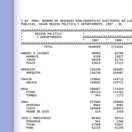
3.84  PERU: NUMERO DE UNIDADES BIBLIOGRAFICAS EXISTENTES EN LAS
PUBLICAS, SEGUN REGION POLITICA Y DEPARTAMENTO, 1987 - 96

ÚÄÄÄÄÄÄÄÄÄÄÄÄÄÄÄÄÄÄÄÄÄÄÄÄÄÄÄÄÄÄÄÄÄÄÂÄÄÄÄÄÄÄÄÄÄÄÄÄÄÄÄÄÄÄÄÄÄÄÄÄÄÄ
³       REGION POLITICA            ³                           
³        Y DEPARTAMENTO            ÃÄÄÄÄÄÄÄÄÄÄÄÄÂÄÄÄÄÄÄÄÄÄÄÄÂÄÄ
³                                  ³    1987    ³    1988   ³  
ÀÄÄÄÄÄÄÄÄÄÄÄÄÄÄÄÄÄÄÄÄÄÄÄÄÄÄÄÄÄÄÄÄÄÄÁÄÄÄÄÄÄÄÄÄÄÄÄÁÄÄÄÄÄÄÄÄÄÄÄÁÄÄ
             TOTAL                    1640669      1734261     
ANDRES A.CACERES                        80083        62789     
   HUANUCO                               6190        13827     
   JUNIN                                58269        31741     
   PASCO                                15624        17221     
AREQUIPA                               236236       266087     
   AREQUIPA                            236236       266087     
CHAVIN                                 139602       143712     
   ANCASH                              139602       143712     
GRAU                                   186067       174334     
   PIURA                               185124       173162     
   TUMBES                                 943         1172     
INKA                                   275984       339883     
   APURIMAC                              9682         9981     
   CUSCO                               265668       328452     
   MADRE DE DIOS                          634         1450     
JOSE C.MARIATEGUI                       80369        95512     
   MOQUEGUA                               561         1366     
   TACNA                                47588        52847     
   PUNO                                 32220        41299     