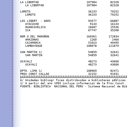
LA LIBERTAD                            107984        82328     
   LA LIBERTAD                         107984        82328     
LORETO                                  36153        79252     
   LORETO                               36153        79252     
LOS LIBERT. - WARI                      93577        66887     
   AYACUCHO                              9143        16143     
   HUANCAVELICA                         16687        15536     
   ICA                                  67747        35208     
NOR O.DEL MARAÑON                      160361       172834     
   AMAZONAS                              1260         1460     
   CAJAMARCA                            51023        49495     
   LAMBAYEQUE                          108078       121879     
SAN MARTIN 1/                           54859        32641     
   SAN MARTIN                           54859        32641     
UCAYALI                                 48273        43600     
   UCAYALI                              48273        43600     
DPTO. LIMA 1/                          108969        82471     
PROV.CONST.CALLAO                       32152        91931     
þÄÄÄÄÄÄÄÄÄÄÄÄÄÄÄÄÄÄÄÄÄÄÄÄÄÄÄÄÄÄÄÄÄÄÄÄÄÄÄÄÄÄÄÄÄÄÄÄÄÄÄÄÄÄÄÄÄÄÄÄÄÄ
A/ Unidades bibliogr ficas distribuidas a bibliotecas p£blicas.
1/ A partir del a¤o 1993 incluye informaci¢n de la Prov.Const. 