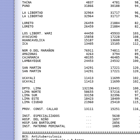
TACNA                             4837          4781        98,
PUNO                             31866         30188        94,
LA LIBERTAD                      32964         31717        96,
LA LIBERTAD                      32964         31717        96,
LORETO                           26459         21884        82,
LORETO                           26459         21884        82,
LOS LIBERT. WARI                 44450         45933       103,
AYACUCHO                         15858         17228       108,
HUANCAVELICA                     15187         13600        89,
ICA                              13405         15105       112,
NOR O.DEL MARAÑON                76911         74811        97,
AMAZONAS                          4263          3794        89,
CAJAMARCA                        48195         46485        96,
LAMBAYEQUE                       24453         24532       100,
SAN MARTIN                       14291         17221       120,
SAN MARTIN                       14291         17221       120,
UCAYALI                          11413         11699       102,
UCAYALI                          11413         11699       102,
DPTO. LIMA                      132196        133431       100,
LIMA NORTE                       58655         57216        97,
LIMA SUR                         33158         32396        97,
LIMA ESTE                        18423         18409        99,
LIMA CIUDAD                      21960         25410       115,
PROV. CONST. CALLAO              13111         15251       116,
INST. ESPECIALIZADOS              ...           5638          .
HOSP. DEL NIÑO                    ...           1697          .
HOSP.SAN BARTOLOME                ...           2856          .
INST. MATERNO PERINATAL           ...           1085          .
ÄÄÄÄÄÄÄÄÄÄÄÄÄÄÄÄÄÄÄÄÄÄÄÄÄÄÄÄÄÄÄÄÄÄÄÄÄÄÄÄÄÄÄÄÄÄÄÄÄÄÄÄÄÄÄÄÄÄÄÄÄÄÄ
BCG: Antituberculosis

DPT: Difteria, pertusia y t‚tanos
