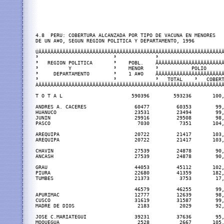
4.8  PERU: COBERTURA ALCANZADA POR TIPO DE VACUNA EN MENORES

DE UN A¥O, SEGUN REGION POLITICA Y DEPARTAMENTO, 1996

ÚÄÄÄÄÄÄÄÄÄÄÄÄÄÄÄÄÄÄÄÄÄÄÄÄÄÂÄÄÄÄÄÄÄÄÄÄÄÄÄÂÄÄÄÄÄÄÄÄÄÄÄÄÄÄÄÄÄÄÄÄÄÄ
³                         ³             ³                      
³   REGION POLITICA       ³    POBL.    ÃÄÄÄÄÄÄÄÄÄÄÄÄÄÄÄÄÄÄÄÄÄÄ
³          Y              ³    MENOR    ³           POLIO      
³     DEPARTAMENTO        ³    1 A¥O    ÃÄÄÄÄÄÄÄÄÄÄÄÄÂÄÄÄÄÄÄÄÄÄ
³                         ³             ³   TOTAL    ³   COBERT
ÀÄÄÄÄÄÄÄÄÄÄÄÄÄÄÄÄÄÄÄÄÄÄÄÄÄÁÄÄÄÄÄÄÄÄÄÄÄÄÄÁÄÄÄÄÄÄÄÄÄÄÄÄÁÄÄÄÄÄÄÄÄÄ
T O T A L                       590396        593236       100,
ANDRES A. CACERES                60477         60353        99,
HUANUCO                          23531         23494        99,
JUNIN                            29916         29508        98,
PASCO                             7030          7351       104,
AREQUIPA                         20722         21417       103,
AREQUIPA                         20722         21417       103,
CHAVIN                           27539         24878        90,
ANCASH                           27539         24878        90,
GRAU                             44053         45112       102,
PIURA                            22680         41359       182,
TUMBES                           21373          3753        17,
                                 46579         46255        99,
APURIMAC                         12777         12639        98,
CUSCO                            31619         31587        99,
MADRE DE DIOS                     2183          2029        92,
JOSE C.MARIATEGUI                39231         37636        95,
MOQUEGUA                          2528          2667       105,