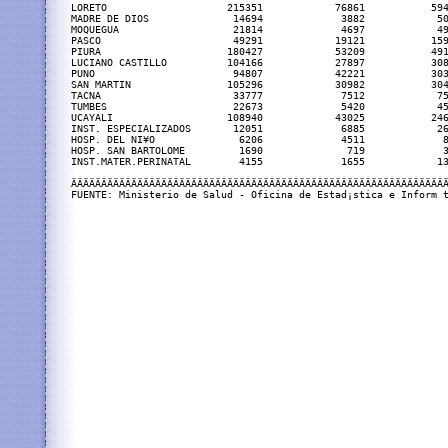
LORETO                    215351            76861           594
MADRE DE DIOS              14694             3882            50
MOQUEGUA                   21814             4697            49
PASCO                      49291            19121           159
PIURA                     180427            53209           491
LUCIANO CASTILLO          104166            27897           308
PUNO                       94807            42221           303
SAN MARTIN                105296            30982           304
TACNA                      33777             7512            75
TUMBES                     22673             5420            45
UCAYALI                   108940            43025           246
INST. ESPECIALIZADOS       12051             6885            26
HOSP. DEL NI¥O              6206             4511             8
HOSP. SAN BARTOLOME         1690              719             3
INST.MATER.PERINATAL        4155             1655            13
ÄÄÄÄÄÄÄÄÄÄÄÄÄÄÄÄÄÄÄÄÄÄÄÄÄÄÄÄÄÄÄÄÄÄÄÄÄÄÄÄÄÄÄÄÄÄÄÄÄÄÄÄÄÄÄÄÄÄÄÄÄÄÄ