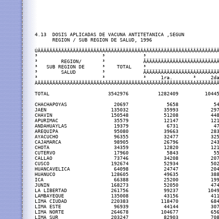
4.13  DOSIS APLICADAS DE VACUNA ANTITETANICA ,SEGUN

      REGION / SUB REGION DE SALUD, 1996

ÚÄÄÄÄÄÄÄÄÄÄÄÄÄÄÄÄÄÄÄÄÄÄÂÄÄÄÄÄÄÄÄÄÄÄÄÄÂÄÄÄÄÄÄÄÄÄÄÄÄÄÄÄÄÄÄÄÄÄÄÄÄÄ
³                      ³             ³                         
³        REGION/       ³             ÃÄÄÄÄÄÄÄÄÄÄÄÄÄÄÄÄÄÄÄÄÄÄÄÄÄ
³   SUB REGION DE      ³    TOTAL    ³                         
³        SALUD         ³             ÃÄÄÄÄÄÄÄÄÄÄÄÄÄÄÄÄÂÄÄÄÄÄÄÄÄ
³                      ³             ³     1ra.       ³     2da
ÀÄÄÄÄÄÄÄÄÄÄÄÄÄÄÄÄÄÄÄÄÄÄÁÄÄÄÄÄÄÄÄÄÄÄÄÄÁÄÄÄÄÄÄÄÄÄÄÄÄÄÄÄÄÁÄÄÄÄÄÄÄÄ
TOTAL                    3542976          1282409         10445
CHACHAPOYAS                20697             5658            54
JAEN                      135032            35993           297
CHAVIN                    150548            51208           448
APURIMAC                   35579            12147           121
ANDAHUAYLAS                19379             6731            47
AREQUIPA                   95080            39663           283
AYACUCHO                   96355            32477           325
CAJAMARCA                  98905            26796           243
CHOTA                      34359            12820           121
CUTERVO                    17960             5843            55
CALLAO                     73746            34208           207
CUSCO                     192674            52934           502
HUANCAVELICA               64098            24747           204
HUANUCO                   128605            49635           388
ICA                        66388            25200           199
JUNIN                     168273            52050           474
LA LIBERTAD               261756            99237          1049
LAMBAYEQUE                135008            43156           411
LIMA CIUDAD               220383           118470           684
LIMA ESTE                  96939            44144           307
LIMA NORTE                264678           104677           656
LIMA SUR                  203247            82903           708