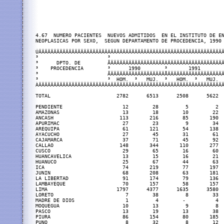
4.67  NUMERO PACIENTES  NUEVOS ADMITIDOS  EN EL INSTITUTO DE EN
NEOPLASICAS POR SEXO,  SEGUN DEPARTAMENTO DE PROCEDENCIA, 1990 
ÚÄÄÄÄÄÄÄÄÄÄÄÄÄÄÄÄÄÄÄÄÄÄÄÂÄÄÄÄÄÄÄÄÄÄÄÄÄÄÄÄÄÄÄÄÄÄÄÄÄÄÄÄÄÄÄÄÄÄÄÄÄÄ
³                       ³                                      
³      DPTO. DE         ÃÄÄÄÄÄÄÄÄÄÄÄÄÄÄÄÄÄÄÂÄÄÄÄÄÄÄÄÄÄÄÄÄÄÄÄÄÄÄ
³    PROCEDENCIA        ³      1990        ³       1991        
³                       ÃÄÄÄÄÄÄÄÄÂÄÄÄÄÄÄÄÄÄÅÄÄÄÄÄÄÄÄÄÂÄÄÄÄÄÄÄÄÄ
³                       ³  HOM.  ³   MUJ.  ³   HOM.  ³   MUJ.  
ÀÄÄÄÄÄÄÄÄÄÄÄÄÄÄÄÄÄÄÄÄÄÄÄÁÄÄÄÄÄÄÄÄÁÄÄÄÄÄÄÄÄÄÁÄÄÄÄÄÄÄÄÄÁÄÄÄÄÄÄÄÄÄ
TOTAL                      2782      6513      2508      5622  
PENDIENTE                    12        28         5         2  
AMAZONAS                     13        18        10        22  
ANCASH                      113       216        85       190  
APURIMAC                     27        23         9        34  
AREQUIPA                     61       121        54       138  
AYACUCHO                     27        45        31        61  
CAJAMARCA                    37        71        45        92  
CALLAO                      148       344       110       277  
CUSCO                        29        65        16        60  
HUANCAVELICA                 13        15        16        21  
HUANUCO                      25        67        44        63  
ICA                          74       219        77       197  
JUNIN                        68       208        63       181  
LA LIBERTAD                  91       174        79       136  
LAMBAYEQUE                   70       157        58       157  
LIMA                       1797      4377      1635      3580  
LORETO                        7        38         8        33  
MADRE DE DIOS                 1         4        -          4  
MOQUEGUA                     10        13         9         8  
PASCO                        13        19        13        38  
PIURA                        86       154        80       185  
PUNO                          8        32         8        12  