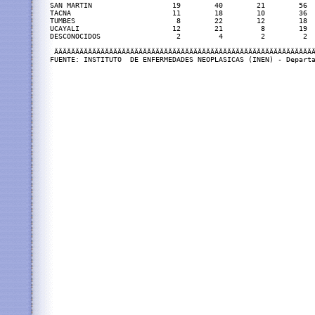
SAN MARTIN                   19        40        21        56  
TACNA                        11        18        10        36  
TUMBES                        8        22        12        18  
UCAYALI                      12        21         8        19  
DESCONOCIDOS                  2         4         2         2  
 ÄÄÄÄÄÄÄÄÄÄÄÄÄÄÄÄÄÄÄÄÄÄÄÄÄÄÄÄÄÄÄÄÄÄÄÄÄÄÄÄÄÄÄÄÄÄÄÄÄÄÄÄÄÄÄÄÄÄÄÄÄÄ