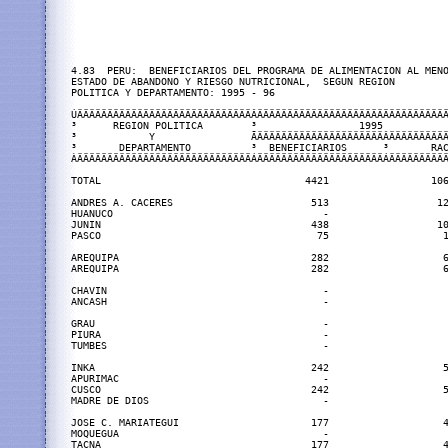
4.83  PERU:  BENEFICIARIOS DEL PROGRAMA DE ALIMENTACION AL MENO
ESTADO DE ABANDONO Y RIESGO NUTRICIONAL,  SEGUN REGION

POLITICA Y DEPARTAMENTO: 1995 - 96

ÚÄÄÄÄÄÄÄÄÄÄÄÄÄÄÄÄÄÄÄÄÄÄÄÄÄÄÄÄÄÂÄÄÄÄÄÄÄÄÄÄÄÄÄÄÄÄÄÄÄÄÄÄÄÄÄÄÄÄÄÄÄÄ
³      REGION POLITICA        ³                 1995           
³            Y                ÃÄÄÄÄÄÄÄÄÄÄÄÄÄÄÄÄÄÄÄÄÄÂÄÄÄÄÄÄÄÄÄÄ
³       DEPARTAMENTO          ³  BENEFICIARIOS      ³       RAC
ÀÄÄÄÄÄÄÄÄÄÄÄÄÄÄÄÄÄÄÄÄÄÄÄÄÄÄÄÄÄÁÄÄÄÄÄÄÄÄÄÄÄÄÄÄÄÄÄÄÄÄÄÁÄÄÄÄÄÄÄÄÄÄ
TOTAL                                  4421                 106
ANDRES A. CACERES                       513                  12
HUANUCO                                   -                    
JUNIN                                   438                  10
PASCO                                    75                   1
AREQUIPA                                282                   6
AREQUIPA                                282                   6
CHAVIN                                    -                    
ANCASH                                    -                    
GRAU                                      -                    
PIURA                                     -                    
TUMBES                                    -                    
INKA                                    242                   5
APURIMAC                                  -                    
CUSCO                                   242                   5
MADRE DE DIOS                             -                    
JOSE C. MARIATEGUI                      177                   4
MOQUEGUA                                  -                    
TACNA                                   177                   4