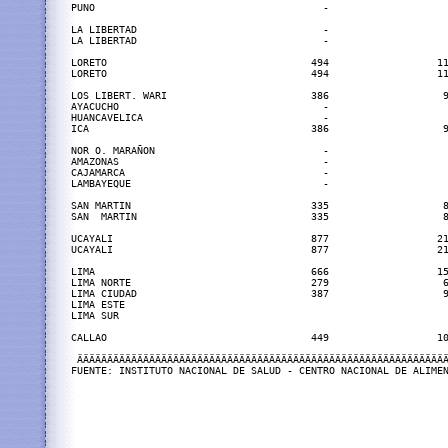
PUNO                                      -                    
LA LIBERTAD                               -                    
LA LIBERTAD                               -                    
LORETO                                  494                  11
LORETO                                  494                  11
LOS LIBERT. WARI                        386                   9
AYACUCHO                                  -                    
HUANCAVELICA                              -                    
ICA                                     386                   9
NOR O. MARAÑON                            -                    
AMAZONAS                                  -                    
CAJAMARCA                                 -                    
LAMBAYEQUE                                -                    
SAN MARTIN                              335                   8
SAN  MARTIN                             335                   8
UCAYALI                                 877                  21
UCAYALI                                 877                  21
LIMA                                    666                  15
LIMA NORTE                              279                   6
LIMA CIUDAD                             387                   9
LIMA ESTE

LIMA SUR

CALLAO                                  449                  10
 ÄÄÄÄÄÄÄÄÄÄÄÄÄÄÄÄÄÄÄÄÄÄÄÄÄÄÄÄÄÄÄÄÄÄÄÄÄÄÄÄÄÄÄÄÄÄÄÄÄÄÄÄÄÄÄÄÄÄÄÄÄÄ