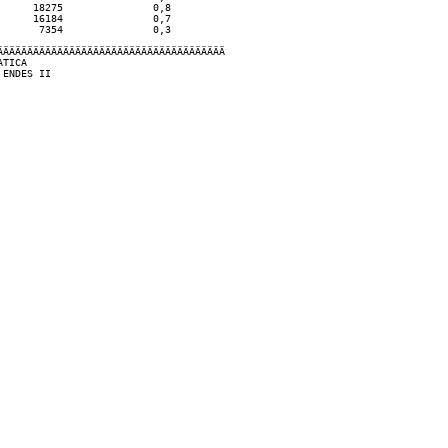
     18275               0,8

     16184               0,7

      7354               0,3

ÄÄÄÄÄÄÄÄÄÄÄÄÄÄÄÄÄÄÄÄÄÄÄÄÄÄÄÄÄÄÄÄÄÄÄÄÄ

TICA
