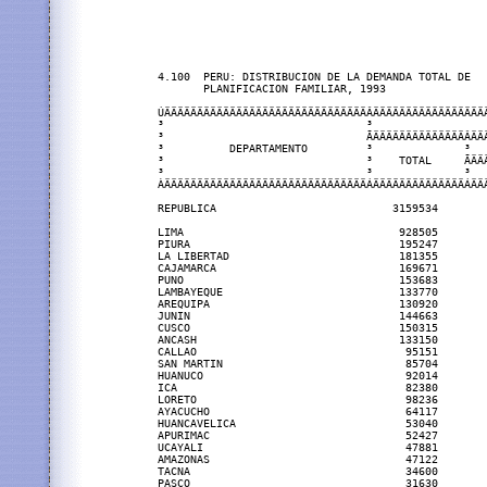
4.100  PERU: DISTRIBUCION DE LA DEMANDA TOTAL DE

       PLANIFICACION FAMILIAR, 1993

ÚÄÄÄÄÄÄÄÄÄÄÄÄÄÄÄÄÄÄÄÄÄÄÄÄÄÄÄÄÄÄÄÂÄÄÄÄÄÄÄÄÄÄÄÄÄÄÄÄÄÄ
³                               ³                  
³                               ÃÄÄÄÄÄÄÄÄÄÄÄÄÄÄÂÄÄÄ
³          DEPARTAMENTO         ³              ³   
³                               ³    TOTAL     ÃÄÄÄ
³                               ³              ³   
ÀÄÄÄÄÄÄÄÄÄÄÄÄÄÄÄÄÄÄÄÄÄÄÄÄÄÄÄÄÄÄÄÁÄÄÄÄÄÄÄÄÄÄÄÄÄÄÁÄÄÄ
REPUBLICA                           3159534        
LIMA                                 928505        
PIURA                                195247        
LA LIBERTAD                          181355        
CAJAMARCA                            169671        
PUNO                                 153683        
LAMBAYEQUE                           133770        
AREQUIPA                             130920        
JUNIN                                144663        
CUSCO                                150315        
ANCASH                               133150        
CALLAO                                95151        
SAN MARTIN                            85704        
HUANUCO                               92014        
ICA                                   82380        
LORETO                                98236        
AYACUCHO                              64117        
HUANCAVELICA                          53040        
APURIMAC                              52427        
UCAYALI                               47881        
AMAZONAS                              47122        
TACNA                                 34600        
PASCO                                 31630        