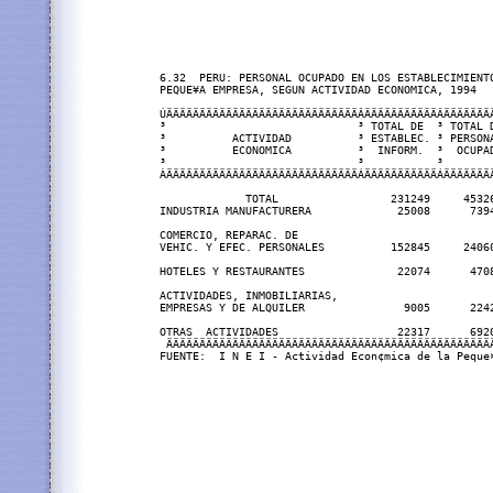
6.32  PERU: PERSONAL OCUPADO EN LOS ESTABLECIMIENTO
PEQUE¥A EMPRESA, SEGUN ACTIVIDAD ECONOMICA, 1994

ÚÄÄÄÄÄÄÄÄÄÄÄÄÄÄÄÄÄÄÄÄÄÄÄÄÄÄÄÄÄÂÄÄÄÄÄÄÄÄÄÄÄÂÄÄÄÄÄÄÄÄ
³                             ³ TOTAL DE  ³ TOTAL D
³          ACTIVIDAD          ³ ESTABLEC. ³ PERSONA
³          ECONOMICA          ³  INFORM.  ³  OCUPAD
³                             ³           ³        
ÀÄÄÄÄÄÄÄÄÄÄÄÄÄÄÄÄÄÄÄÄÄÄÄÄÄÄÄÄÄÁÄÄÄÄÄÄÄÄÄÄÄÁÄÄÄÄÄÄÄÄ
             TOTAL                 231249     45326
INDUSTRIA MANUFACTURERA             25008      7394
COMERCIO, REPARAC. DE

VEHIC. Y EFEC. PERSONALES          152845     24060
HOTELES Y RESTAURANTES              22074      4708
ACTIVIDADES, INMOBILIARIAS,   

EMPRESAS Y DE ALQUILER               9005      2242
OTRAS  ACTIVIDADES                  22317      6920
 ÄÄÄÄÄÄÄÄÄÄÄÄÄÄÄÄÄÄÄÄÄÄÄÄÄÄÄÄÄÄÄÄÄÄÄÄÄÄÄÄÄÄÄÄÄÄÄÄÄÄ
FUENTE:  I N E I - Actividad Econ¢mica de la Peque¤