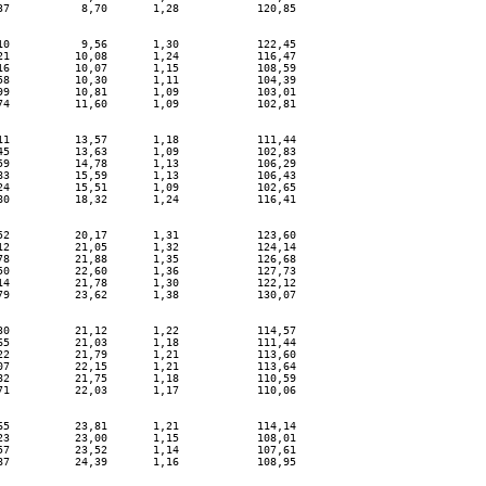
7           8,70       1,28            120,85

0           9,56       1,30            122,45

1          10,08       1,24            116,47

6          10,07       1,15            108,59

8          10,30       1,11            104,39

9          10,81       1,09            103,01

4          11,60       1,09            102,81

1          13,57       1,18            111,44

5          13,63       1,09            102,83

9          14,78       1,13            106,29

3          15,59       1,13            106,43

4          15,51       1,09            102,65

0          18,32       1,24            116,41

2          20,17       1,31            123,60

2          21,05       1,32            124,14

8          21,88       1,35            126,68

0          22,60       1,36            127,73

4          21,78       1,30            122,12

9          23,62       1,38            130,07

0          21,12       1,22            114,57

5          21,03       1,18            111,44

2          21,79       1,21            113,60

7          22,15       1,21            113,64

2          21,75       1,18            110,59

1          22,03       1,17            110,06

5          23,81       1,21            114,14

3          23,00       1,15            108,01

7          23,52       1,14            107,61

7          24,39       1,16            108,95
