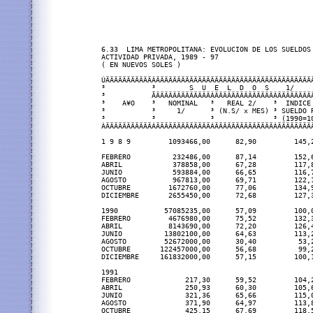
6.33  LIMA METROPOLITANA: EVOLUCION DE LOS SUELDOS 
ACTIVIDAD PRIVADA, 1989 - 97

( EN NUEVOS SOLES )

ÚÄÄÄÄÄÄÄÄÄÄÄÂÄÄÄÄÄÄÄÄÄÄÄÄÄÄÄÄÄÄÄÄÄÄÄÄÄÄÄÄÄÄÄÄÄÄÄÄÄÄ
³           ³        S  U  E  L  D  O  S    1/     
³           ÃÄÄÄÄÄÄÄÄÄÄÄÄÄÂÄÄÄÄÄÄÄÄÄÄÄÄÄÄÂÄÄÄÄÄÄÄÄÄ
³    A¥O    ³   NOMINAL   ³   REAL 2/    ³  INDICE 
³           ³     1/      ³ (N.S/ x MES) ³ SUELDO R
³           ³             ³              ³ (1990=10
ÀÄÄÄÄÄÄÄÄÄÄÄÁÄÄÄÄÄÄÄÄÄÄÄÄÄÁÄÄÄÄÄÄÄÄÄÄÄÄÄÄÁÄÄÄÄÄÄÄÄÄ
1 9 8 9         1093466,00      82,90         145,2
FEBRERO          232486,00      87,14         152,6
ABRIL            378858,00      67,28         117,8
JUNIO            593884,00      66,65         116,7
AGOSTO           967813,00      69,71         122,1
OCTUBRE         1672760,00      77,06         134,9
DICIEMBRE       2655450,00      72,68         127,3
1990           57085235,00      57,09         100,0
FEBRERO         4676980,00      75,52         132,3
ABRIL           8143690,00      72,20         126,4
JUNIO          13802100,00      64,63         113,2
AGOSTO         52672000,00      30,40          53,2
OCTUBRE       122457000,00      56,68          99,2
DICIEMBRE     161832000,00      57,15         100,1
1991

FEBRERO             217,30      59,52         104,2
ABRIL               250,93      60,30         105,6
JUNIO               321,36      65,66         115,0
AGOSTO              371,90      64,97         113,8
OCTUBRE             425,15      67,69         118,5