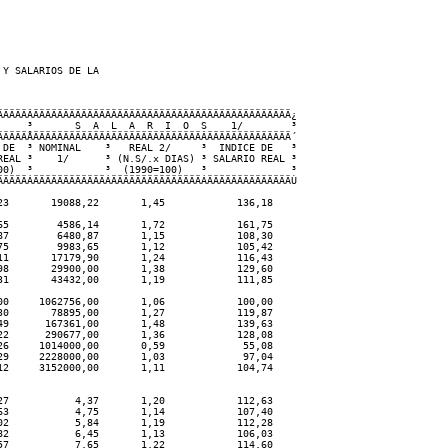
Y SALARIOS DE LA

ÄÄÄÄÂÄÄÄÄÄÄÄÄÄÄÄÄÄÄÄÄÄÄÄÄÄÄÄÄÄÄÄÄÄÄÄÄÄÄÄÄÄÄÄÄÄÄÄ¿

    ³       S  A  L  A  R  I  O  S    1/        ³

ÄÄÄÄÅÄÄÄÄÄÄÄÄÄÄÄÄÂÄÄÄÄÄÄÄÄÄÄÄÄÄÄÄÂÄÄÄÄÄÄÄÄÄÄÄÄÄÄ´

DE  ³ NOMINAL    ³   REAL 2/     ³  INDICE DE   ³

EAL ³    1/      ³ (N.S/.x DIAS) ³ SALARIO REAL ³

0)  ³            ³  (1990=100)   ³              ³

ÄÄÄÄÁÄÄÄÄÄÄÄÄÄÄÄÄÁÄÄÄÄÄÄÄÄÄÄÄÄÄÄÄÁÄÄÄÄÄÄÄÄÄÄÄÄÄÄÙ 

3       19088,22       1,45            136,18

5        4586,14       1,72            161,75

7        6480,87       1,15            108,30

5        9983,65       1,12            105,42

1       17179,90       1,24            116,43

8       29900,00       1,38            129,60

1       43432,00       1,19            111,85

0     1062756,00       1,06            100,00

0       78895,00       1,27            119,87

9      167361,00       1,48            139,63

2      290677,00       1,36            128,08

6     1014000,00       0,59             55,08

9     2228000,00       1,03             97,04

2     3152000,00       1,11            104,74

7           4,37       1,20            112,63

3           4,75       1,14            107,40

2           5,84       1,19            112,28

2           6,45       1,13            106,03

7           7,65       1,22            114,60
