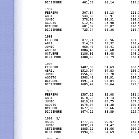
DICIEMBRE           461,59      68,14         119,3
1992

FEBRERO             507,84      69,13         121,1
ABRIL               544,88      66,91         117,2
JUNIO               578,60      66,31         116,1
AGOSTO              612,58      65,98         115,5
OCTUBRE             681,97      69,07         120,9
DICIEMBRE           725,74      68,36         119,7
1993

FEBRERO             877,21      76,56         134,1
ABRIL               914,52      73,32         128,4
JUNIO               960,46      73,41         128,5
AGOSTO             1084,43      78,68         137,8
OCTUBRE            1186,91      83,48         146,2
DICIEMBRE          1300,13      87,79         153,8
1994

FEBRERO            1407,03      91,63         160,5
ABRIL              1513,04      94,83         166,1
JUNIO              1556,66      95,78         167,7
AGOSTO             1563,41      93,91         164,5
OCTUBRE            1591,61      94,84         166,1
DICIEMBRE          1685,42      98,64         172,7
1995

FEBRERO            1597,12      92,08         161,3
ABRIL              1618,23      91,13         159,6
JUNIO              1619,92      89,75         157,2
AGOSTO             1675,94      91,38         160,0
OCTUBRE            1677,83      90,66         158,8
DICIEMBRE          1674,12      88,89         155,7
1996  3/

MARZO              1777,66      90,57         158,6
JUNIO              1832,71      91,47         160,2
SETIEMBRE          1885,12      91,66         160,5
DICIEMBRE          1994,50      94,69         165,8
1997  P/
