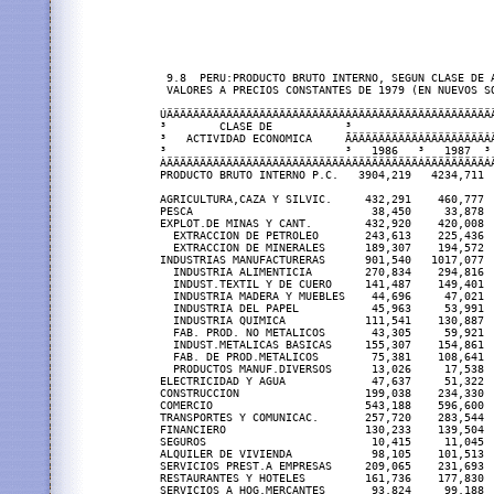
 9.8  PERU:PRODUCTO BRUTO INTERNO, SEGUN CLASE DE A
 VALORES A PRECIOS CONSTANTES DE 1979 (EN NUEVOS SO
ÚÄÄÄÄÄÄÄÄÄÄÄÄÄÄÄÄÄÄÄÄÄÄÄÄÄÄÄÂÄÄÄÄÄÄÄÄÄÄÄÄÄÄÄÄÄÄÄÄÄ
³        CLASE DE           ³                     
³   ACTIVIDAD ECONOMICA     ÃÄÄÄÄÄÄÄÄÄÄÂÄÄÄÄÄÄÄÄÄÂ
³                           ³   1986   ³   1987  ³
ÀÄÄÄÄÄÄÄÄÄÄÄÄÄÄÄÄÄÄÄÄÄÄÄÄÄÄÄÁÄÄÄÄÄÄÄÄÄÄÁÄÄÄÄÄÄÄÄÄÁ
PRODUCTO BRUTO INTERNO P.C.   3904,219   4234,711 
AGRICULTURA,CAZA Y SILVIC.     432,291    460,777 
PESCA                           38,450     33,878 
EXPLOT.DE MINAS Y CANT.        432,920    420,008 
  EXTRACCION DE PETROLEO       243,613    225,436 
  EXTRACCION DE MINERALES      189,307    194,572 
INDUSTRIAS MANUFACTURERAS      901,540   1017,077 
  INDUSTRIA ALIMENTICIA        270,834    294,816 
  INDUST.TEXTIL Y DE CUERO     141,487    149,401 
  INDUSTRIA MADERA Y MUEBLES    44,696     47,021 
  INDUSTRIA DEL PAPEL           45,963     53,991 
  INDUSTRIA QUIMICA            111,541    130,887 
  FAB. PROD. NO METALICOS       43,305     59,921 
  INDUST.METALICAS BASICAS     155,307    154,861 
  FAB. DE PROD.METALICOS        75,381    108,641 
  PRODUCTOS MANUF.DIVERSOS      13,026     17,538 
ELECTRICIDAD Y AGUA             47,637     51,322 
CONSTRUCCION                   199,038    234,330 
COMERCIO                       543,188    596,600 
TRANSPORTES Y COMUNICAC.       257,720    283,544 
FINANCIERO                     130,233    139,504 
SEGUROS                         10,415     11,045 
ALQUILER DE VIVIENDA            98,105    101,513 
SERVICIOS PREST.A EMPRESAS     209,065    231,693 
RESTAURANTES Y HOTELES         161,736    177,830 
SERVICIOS A HOG.MERCANTES       93,824     99,188 