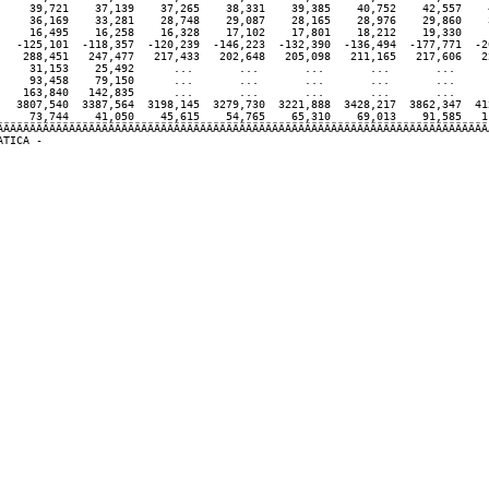
     39,721    37,139    37,265    38,331    39,385    40,752    42,557    4
     36,169    33,281    28,748    29,087    28,165    28,976    29,860    3
     16,495    16,258    16,328    17,102    17,801    18,212    19,330    1
   -125,101  -118,357  -120,239  -146,223  -132,390  -136,494  -177,771  -26
    288,451   247,477   217,433   202,648   205,098   211,165   217,606   22
     31,153    25,492      ...       ...       ...       ...       ...      
     93,458    79,150      ...       ...       ...       ...       ...      
    163,840   142,835      ...       ...       ...       ...       ...      
   3807,540  3387,564  3198,145  3279,730  3221,888  3428,217  3862,347  412
     73,744    41,050    45,615    54,765    65,310    69,013    91,585   11
ÄÄÄÄÄÄÄÄÄÄÄÄÄÄÄÄÄÄÄÄÄÄÄÄÄÄÄÄÄÄÄÄÄÄÄÄÄÄÄÄÄÄÄÄÄÄÄÄÄÄÄÄÄÄÄÄÄÄÄÄÄÄÄÄÄÄÄÄÄÄÄÄÄÄÄÄ
TICA -
