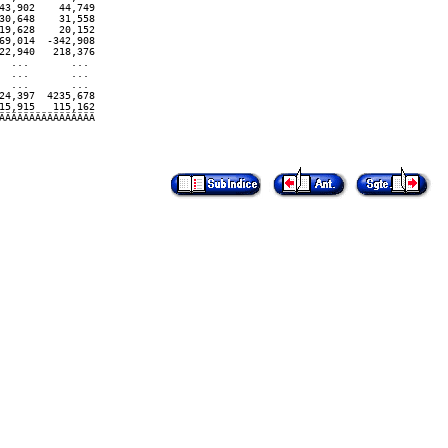
3,902    44,749

0,648    31,558

9,628    20,152

9,014  -342,908

2,940   218,376

 ...       ...

 ...       ...

 ...       ...

4,397  4235,678

5,915   115,162

ÄÄÄÄÄÄÄÄÄÄÄÄÄÄÄ   
