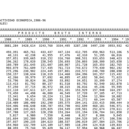
CTIVIDAD ECONOMICA,1986-96

LES) 

ÄÄÄÄÄÄÄÄÄÄÄÄÄÄÄÄÄÄÄÄÄÄÄÄÄÄÄÄÄÄÄÄÄÄÄÄÄÄÄÄÄÄÄÄÄÄÄÄÄÄÄÄÄÄÄÄÄÄÄÄÄÄÄÄÄÄÄÄÄÄÄÄÄÄÄÄ
           P R O D U C T O      B R U T O     I N T E R N O                 
ÄÄÄÄÄÄÄÄÄÄÄÂÄÄÄÄÄÄÄÄÄÂÄÄÄÄÄÄÄÄÄÂÄÄÄÄÄÄÄÄÄÂÄÄÄÄÄÄÄÄÄÂÄÄÄÄÄÄÄÄÄÂÄÄÄÄÄÄÄÄÄÂÄÄÄÄ
   1988    ³   1989  ³   1990  ³   1991  ³   1992  ³   1993  ³   1994  ³ 199
ÄÄÄÄÄÄÄÄÄÄÄÁÄÄÄÄÄÄÄÄÄÁÄÄÄÄÄÄÄÄÄÁÄÄÄÄÄÄÄÄÄÁÄÄÄÄÄÄÄÄÄÁÄÄÄÄÄÄÄÄÄÁÄÄÄÄÄÄÄÄÄÁÄÄÄÄ
   3881,284  3428,614  3243,760  3334,495  3287,198  3497,230  3953,932  424
    493,391   465,761   433,437   447,134   412,705   450,963   513,106   55
     40,131    42,238    41,955    37,476    42,310    51,195    66,016    5
    357,051   339,665   310,152   316,760   308,531   333,653   348,423   35
    196,262   178,020   158,545   156,693   156,803   168,300   165,658   15
    160,789   161,645   151,607   160,067   151,728   165,353   182,765   19
    903,079   761,609   717,435   761,723   743,672   779,430   902,192   94
    275,296   230,902   224,445   237,801   233,572   240,700   288,698   27
    150,157   138,634   118,319   114,468   104,396   101,557   115,432   12
     42,266    39,979    37,692    46,895    47,692    58,041    71,623    7
     53,796    30,824    36,299    33,892    34,051    33,399    37,274    4
    113,413    81,792    80,157    81,518    83,792    92,540   102,878   11
     57,250    37,715    36,972    38,315    36,016    45,236    55,595    6
    122,110   147,611   127,327   151,101   153,929   157,948   164,297   16
     73,450    44,498    46,000    46,549    37,720    37,105    47,713    5
     15,341     9,654    10,224    11,184    12,504    12,904    18,682    1
     51,588    50,912    51,095    53,119    54,272    60,144    65,587    6
    218,489   186,400   192,290   195,575   204,141   233,415   308,444   36
    534,406   446,648   438,787   453,798   442,699   460,181   546,971   60
    268,109   243,021   229,825   234,549   239,501   252,674   270,611   29
    137,788   127,265   128,258   153,264   131,194   136,704   161,858   24
      5,817     6,980     7,550     8,448     8,017     8,306     9,045    1
    101,604   102,580   103,585   104,300   104,520   105,471   106,536   10
    197,037   190,235   184,623   188,537   196,019   207,584   225,706   25
    154,960   132,709   124,189   127,985   118,294   124,918   139,833   14
     88,355    75,743    55,429    56,117    57,954    60,968    66,437    6