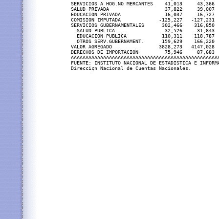
SERVICIOS A HOG.NO MERCANTES    41,013     43,366 
SALUD PRIVADA                   37,822     39,007 
EDUCACION PRIVADA               16,037     16,727 
COMISION IMPUTADA             -125,227   -127,231 
SERVICIOS GUBERNAMENTALES      302,466    316,850 
  SALUD PUBLICA                 32,526     31,843 
  EDUCACION PUBLICA            110,311    118,787 
  OTROS SERV.GUBERNAMENT.      159,629    166,220 
VALOR AGREGADO                3828,273   4147,028 
DERECHOS DE IMPORTACION         75,946     87,683 
ÄÄÄÄÄÄÄÄÄÄÄÄÄÄÄÄÄÄÄÄÄÄÄÄÄÄÄÄÄÄÄÄÄÄÄÄÄÄÄÄÄÄÄÄÄÄÄÄÄÄ
FUENTE: INSTITUTO NACIONAL DE ESTADISTICA E INFORMA