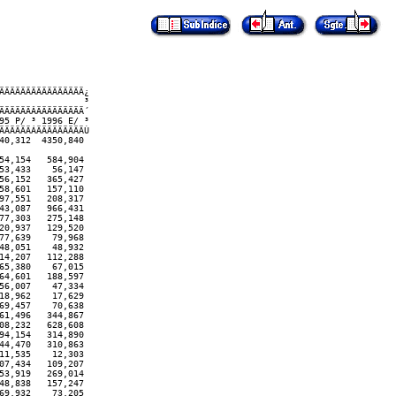
ÄÄÄÄÄÄÄÄÄÄÄÄÄÄÄ¿

               ³

ÄÄÄÄÄÂÄÄÄÄÄÄÄÄÄ´

5 P/ ³ 1996 E/ ³

ÄÄÄÄÄÁÄÄÄÄÄÄÄÄÄÙ   

0,312  4350,840  

4,154   584,904

3,433    56,147

6,152   365,427

8,601   157,110

7,551   208,317

3,087   966,431

7,303   275,148

0,937   129,520

7,639    79,968

8,051    48,932

4,207   112,288

5,380    67,015

4,601   188,597

6,007    47,334

8,962    17,629

9,457    70,638

1,496   344,867

8,232   628,608

4,154   314,890

4,470   310,863

1,535    12,303

7,434   109,207

3,919   269,014

8,838   157,247

9,932    73,205
