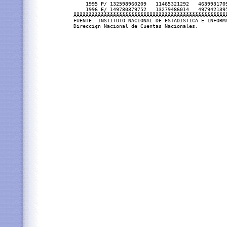
    1995 P/ 132598960209   11465321292   463993170
    1996 E/ 149780379752   13279486014   497942139
ÄÄÄÄÄÄÄÄÄÄÄÄÄÄÄÄÄÄÄÄÄÄÄÄÄÄÄÄÄÄÄÄÄÄÄÄÄÄÄÄÄÄÄÄÄÄÄÄÄÄ
FUENTE: INSTITUTO NACIONAL DE ESTADISTICA E INFORMA
Direcci¢n Nacional de Cuentas Nacionales.
