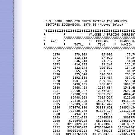
 9.9  PERU: PRODUCTO BRUTO INTERNO POR GRANDES

 SECTORES ECONOMICOS, 1970-96 (Nuevos Soles)      
ÚÄÄÄÄÄÄÄÄÄÄÂÄÄÄÄÄÄÄÄÄÄÄÄÄÄÄÄÄÄÄÄÄÄÄÄÄÄÄÄÄÄÄÄÄÄÄÄÄÄ
³          ³             VALORES A PRECIOS CORRIEN
³          ÃÄÄÄÄÄÄÄÄÄÄÄÄÄÂÄÄÄÄÄÄÄÄÄÄÄÄÄÂÄÄÄÄÄÄÄÄÄÄ
³   A¥O    ³             ³   EXTRAC-   ³  TRANSFOR
³          ³     TOTAL   ³    TIVO     ³   MACION 
ÀÄÄÄÄÄÄÄÄÄÄÁÄÄÄÄÄÄÄÄÄÄÄÄÄÁÄÄÄÄÄÄÄÄÄÄÄÄÄÁÄÄÄÄÄÄÄÄÄÄ
     1970        279,969        65,992        72,7
     1971        312,315        67,920        84,5
     1972        346,213        71,797        94,8
     1973        414,235        88,241       115,5
     1974        522,143       106,512       154,1
     1975        665,389       131,196       184,0
     1976        875,546       170,583       255,5
     1977       1192,683       251,467       337,4
     1978       1901,308       409,460       548,5
     1979       3490,135       866,813      1001,2
     1980       5968,423      1514,684      1548,6
     1981      10658,367      2355,396      2692,3
     1982      17908,899      3582,225      4864,4
     1983      32448,023      7015,527      8121,0
     1984      72410,208     15684,503     19168,2
     1985     197903,250     38146,442     62153,2
     1986     373976,310     53883,623    118924,5
     1987     739438,775     91884,124    231123,3
     1988        4942317        519736       19211
     1989      115114725      12468369      380377
     1990     6789940223     657816339    23865607
     1991    32937328341    3183773328   104818932
     1992    52170385427    4791094427   165134364
     1993    80010143223    7414730373   258971374
     1994   109315764479   10126833719   374327712