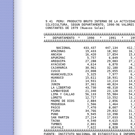
 9.41  PERU: PRODUCTO BRUTO INTERNO DE LA ACTIVIDAD
 SILVICULTURA, SEGUN DEPARTAMENTO, 1990-96 VALORES 
 CONSTANTES DE 1979 (Nuevos Soles)

ÚÄÄÄÄÄÄÄÄÄÄÄÄÄÄÄÄÄÄÂÄÄÄÄÄÄÄÄÄÄÄÂÄÄÄÄÄÄÄÄÄÄÄÂÄÄÄÄÄÄ
³    DEPARTAMENTO  ³    1990   ³    1991   ³    19
ÀÄÄÄÄÄÄÄÄÄÄÄÄÄÄÄÄÄÄÁÄÄÄÄÄÄÄÄÄÄÄÁÄÄÄÄÄÄÄÄÄÄÄÁÄÄÄÄÄÄ
       NACIONAL       433,437     447,134     412,7
    AMAZONAS           19,433      18,302      16,7
    ANCASH             16,420      17,854      15,0
    APURIMAC            5,757       6,849       5,
    AREQUIPA           27,288      29,083      27,2
    AYACUCHO            4,614       6,870       4,2
    CAJAMARCA          30,961      32,180      28,1
    CUSCO              23,008      25,055      22,2
    HUANCAVELICA        5,325       7,977       6,4
    HUANUCO            15,611      18,931      19,1
    ICA                14,931      13,214      13,8
    JUNIN              37,361      40,824      34,5
    LA LIBERTAD        43,730      48,310      43,5
    LAMBAYEQUE         21,340      23,128      22,9
    LIMA Y CALLAO      56,133      55,984      54,0
    LORETO             12,717      13,552      13,2
    MADRE DE DIOS       2,884       2,856       2,8
    MOQUEGUA            1,566       1,464       1,3
    PASCO               7,470       8,007       7,6
    PIURA              34,766      29,832      31,7
    PUNO                9,945      13,398      11,5
    SAN MARTIN         27,214      17,033      16,5
    TACNA               4,540       4,615       3,7
    TUMBES              2,801       2,988       0,8
    UCAYALI             7,622       8,828       9,3
ÄÄÄÄÄÄÄÄÄÄÄÄÄÄÄÄÄÄÄÄÄÄÄÄÄÄÄÄÄÄÄÄÄÄÄÄÄÄÄÄÄÄÄÄÄÄÄÄÄÄ
FUENTE: INSTITUTO NACIONAL DE ESTADISTICA E INFORMA