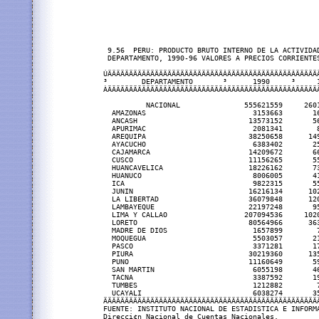
 9.56  PERU: PRODUCTO BRUTO INTERNO DE LA ACTIVIDAD
 DEPARTAMENTO, 1990-96 VALORES A PRECIOS CORRIENTES
ÚÄÄÄÄÄÄÄÄÄÄÄÄÄÄÄÄÄÄÄÄÄÄÄÄÄÄÄÂÄÄÄÄÄÄÄÄÄÄÄÄÄÄÄÂÄÄÄÄÄ
³        DEPARTAMENTO       ³      1990     ³     
ÀÄÄÄÄÄÄÄÄÄÄÄÄÄÄÄÄÄÄÄÄÄÄÄÄÄÄÄÁÄÄÄÄÄÄÄÄÄÄÄÄÄÄÄÁÄÄÄÄÄ
          NACIONAL               555621559     260
  AMAZONAS                         3153663       1
  ANCASH                          13573152       5
  APURIMAC                         2081341        
  AREQUIPA                        38250658      14
  AYACUCHO                         6383402       2
  CAJAMARCA                       14209672       6
  CUSCO                           11156265       5
  HUANCAVELICA                    18226162       7
  HUANUCO                          8006005       4
  ICA                              9822315       5
  JUNIN                           16216134      10
  LA LIBERTAD                     36079848      12
  LAMBAYEQUE                      22197248       9
  LIMA Y CALLAO                  207094536     102
  LORETO                          80564966      36
  MADRE DE DIOS                    1657899        
  MOQUEGUA                         5503057       2
  PASCO                            3371281       1
  PIURA                           30219360      13
  PUNO                            11160649       5
  SAN MARTIN                       6055198       4
  TACNA                            3387592       1
  TUMBES                           1212882        
  UCAYALI                          6038274       3
ÄÄÄÄÄÄÄÄÄÄÄÄÄÄÄÄÄÄÄÄÄÄÄÄÄÄÄÄÄÄÄÄÄÄÄÄÄÄÄÄÄÄÄÄÄÄÄÄÄÄ
FUENTE: INSTITUTO NACIONAL DE ESTADISTICA E INFORMA