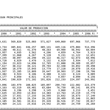
GUN PRINCIPALES

ÄÄÄÄÄÄÄÄÄÄÄÄÄÄÄÄÄÄÄÄÄÄÄÄÄÄÄÄÄÄÄÄÄÄÄÄÄÄÄÄÄÄÄÄÄÄÄÄÄÄÄÄÄÄÄÄÄÄÄÄÄÄÄÄÄÄ¿

              VALOR DE PRODUCCION                                 ³

ÄÄÄÄÄÄÄÂÄÄÄÄÄÄÄÄÄÂÄÄÄÄÄÄÄÄÄÂÄÄÄÄÄÄÄÄÄÂÄÄÄÄÄÄÄÄÄÂÄÄÄÄÄÄÄÄÂÄÄÄÄÄÄÄÄÄ´

 1990  ³   1991  ³   1992  ³  1993   ³   1994  ³  1995  ³ 1996 P/ ³

ÄÄÄÄÄÄÄÁÄÄÄÄÄÄÄÄÄÁÄÄÄÄÄÄÄÄÄÁÄÄÄÄÄÄÄÄÄÁÄÄÄÄÄÄÄÄÄÁÄÄÄÄÄÄÄÄÁÄÄÄÄÄÄÄÄÄÙ

4,631   569,820   525,083   571,027   649,860   697,966   737,775

3,734   385,841   336,257   385,131   449,116   475,884   514,396

8,188    40,611    41,370    48,263    69,900    56,942    60,004

3,957     4,035     3,562     4,206     4,859     4,764     5,923

7,399    11,068     6,267     9,128     9,231    11,122    12,651

0,245    38,097    26,290    39,122    46,317    62,073    60,996

4,728     6,029     3,470     5,132     6,029     5,934     7,012

1,194    23,023    14,096    12,765    21,888    28,309    35,057

7,617    38,312    40,121    39,704    42,348    44,852    49,398

8,869    18,379    15,043    13,779    17,228    20,070    19,416

6,937    15,285    13,809    20,647    18,903    17,198    19,706

0,382     0,924     0,106     0,488     0,124     0,124     0,085

0,177     0,050     0,021     0,071     0,057     0,099     0,156

4,041   190,029   172,102   191,826   212,233   224,397   243,992

0,896   183,979   188,825   185,897   200,743   222,082   223,379

3,163    63,319    69,481    65,684    76,750    89,141    89,076

4,046     3,196     3,298     3,145     3,060     3,213     3,451

2,635    13,053    13,832    14,383    14,763    15,219    15,770

8,229    17,031    17,233    16,595    15,832    16,673    17,140

4,169    28,679    26,154    26,228    28,409    35,346    31,865

4,185    34,581    33,811    35,320    36,526    37,732    39,817

4,469    24,121    25,016    24,542    25,403    24,759    26,260

ÄÄÄÄÄÄÄÄÄÄÄÄÄÄÄÄÄÄÄÄÄÄÄÄÄÄÄÄÄÄÄÄÄÄÄÄÄÄÄÄÄÄÄÄÄÄÄÄÄÄÄÄÄÄÄÄÄÄÄÄÄÄÄÄÄ 
