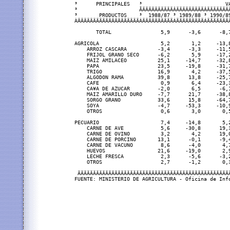
³      PRINCIPALES   ³                           V
³                    ÃÄÄÄÄÄÄÄÄÄÄÂÄÄÄÄÄÄÄÄÄÂÄÄÄÄÄÄÄ
³       PRODUCTOS    ³  1988/87 ³ 1989/88 ³ 1990/8
ÀÄÄÄÄÄÄÄÄÄÄÄÄÄÄÄÄÄÄÄÄÁÄÄÄÄÄÄÄÄÄÄÁÄÄÄÄÄÄÄÄÄÁÄÄÄÄÄÄÄ
       TOTAL                5,9      -3,6      -8,
AGRICOLA                    5,2       1,2     -13,
    ARROZ CASCARA          -3,4      -3,3     -11,
    FRIJOL GRANO SECO      -6,2       5,9     -17,
    MAIZ AMILACEO          25,1     -14,7     -32,
    PAPA                   23,5     -19,8     -31,
    TRIGO                  16,9       4,2     -37,
    ALGODON RAMA           39,8      13,8     -25,
    CAFE                    0,9       6,4     -23,
    CA¥A DE AZUCAR         -2,0       6,5      -6,
    MAIZ AMARILLO DURO     -7,7      21,7     -38,
    SORGO GRANO            33,6      15,8     -64,
    SOYA                   -4,7     -53,3     -10,
    OTROS                   0,6       3,0       0,
PECUARIO                    7,4     -14,8       5,
    CARNE DE AVE            5,6     -30,8      19,
    CARNE DE OVINO          3,2       4,2      19,
    CARNE DE PORCINO       13,1      -0,1      -9,
    CARNE DE VACUNO         8,6      -4,0       4,
    HUEVOS                 21,6     -19,0       2,
    LECHE FRESCA            2,3      -5,6      -3,
    OTROS                   2,7      -1,2       0,
 ÄÄÄÄÄÄÄÄÄÄÄÄÄÄÄÄÄÄÄÄÄÄÄÄÄÄÄÄÄÄÄÄÄÄÄÄÄÄÄÄÄÄÄÄÄÄÄÄÄ