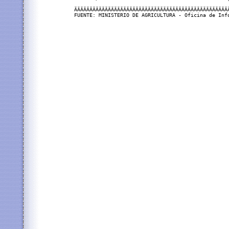
ÄÄÄÄÄÄÄÄÄÄÄÄÄÄÄÄÄÄÄÄÄÄÄÄÄÄÄÄÄÄÄÄÄÄÄÄÄÄÄÄÄÄÄÄÄÄÄÄÄÄÄ
FUENTE: MINISTERIO DE AGRICULTURA - Oficina de Info