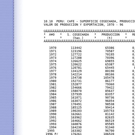
10.10  PERU: CAFE - SUPERFICIE COSECHADA, PRODUCCIO
VALOR DE PRODUCCION Y EXPORTACION, 1970 - 96

ÚÄÄÄÄÄÄÄÄÂÄÄÄÄÄÄÄÄÄÄÄÄÄÄÄÄÄÄÂÄÄÄÄÄÄÄÄÄÄÄÄÄÄÄÄÂÄÄÄÄÄ
³  A¥O   ³   S. COSECHADA   ³   PRODUCCION   ³   RE
³        ³      (has.)      ³      (t)       ³     
ÀÄÄÄÄÄÄÄÄÁÄÄÄÄÄÄÄÄÄÄÄÄÄÄÄÄÄÄÁÄÄÄÄÄÄÄÄÄÄÄÄÄÄÄÄÁÄÄÄÄÄ
   1970        113442             65386          0,
   1971        123196             70587          0,
   1972        127722             70195          0,
   1973        127288             70396          0,
   1974        126625             69855          0,
   1975        120622             65387          0,
   1976        120781             65445           0
   1977        134129             80190          0,
   1978        142214             88166          0,
   1979        154738            105478          0,
   1980        152731             86177          0,
   1981        152877             79360          0,
   1982        154666             79422          0,
   1983        158070             85637          0,
   1984        157939             83357          0,
   1985        161071             90736          0,
   1986        163072             96054          0,
   1987        170491             98538          0,
   1988        185125             99414          0,
   1989        190203            105753          0,
   1990        162661             81142          0,
   1991        163962             82635          0,
   1992        164662             86519          0,
   1993        160876             85585          0,
   1994        164230             91340          0,
  1995         163382             96700          0,
 1996 P/       176261            106520          0,