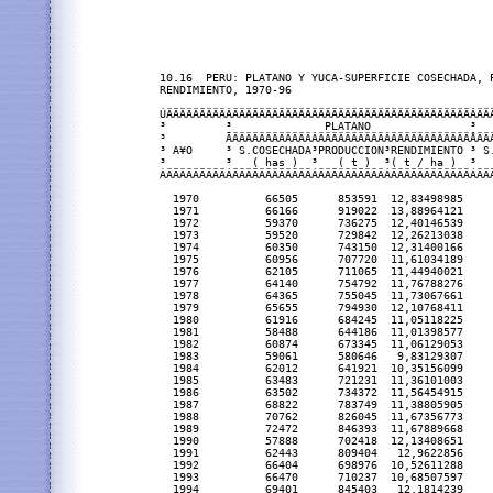
10.16  PERU: PLATANO Y YUCA-SUPERFICIE COSECHADA, P
RENDIMIENTO, 1970-96

ÚÄÄÄÄÄÄÄÄÄÂÄÄÄÄÄÄÄÄÄÄÄÄÄÄÄÄÄÄÄÄÄÄÄÄÄÄÄÄÄÄÄÄÄÄÄÄÂÄÄÄ
³         ³              PLATANO               ³   
³         ÃÄÄÄÄÄÄÄÄÄÄÄÄÂÄÄÄÄÄÄÄÄÄÄÂÄÄÄÄÄÄÄÄÄÄÄÄÅÄÄÄ
³ A¥O     ³ S.COSECHADA³PRODUCCION³RENDIMIENTO ³ S.
³         ³   ( has )  ³   ( t )  ³( t / ha )  ³   
ÀÄÄÄÄÄÄÄÄÄÁÄÄÄÄÄÄÄÄÄÄÄÄÁÄÄÄÄÄÄÄÄÄÄÁÄÄÄÄÄÄÄÄÄÄÄÄÁÄÄÄ
  1970          66505      853591  12,83498985     
  1971          66166      919022  13,88964121     
  1972          59370      736275  12,40146539     
  1973          59520      729842  12,26213038     
  1974          60350      743150  12,31400166     
  1975          60956      707720  11,61034189     
  1976          62105      711065  11,44940021     
  1977          64140      754792  11,76788276     
  1978          64365      755045  11,73067661     
  1979          65655      794930  12,10768411     
  1980          61916      684245  11,05118225     
  1981          58488      644186  11,01398577     
  1982          60874      673345  11,06129053     
  1983          59061      580646   9,83129307     
  1984          62012      641921  10,35156099     
  1985          63483      721231  11,36101003     
  1986          63502      734372  11,56454915     
  1987          68822      783749  11,38805905     
  1988          70762      826045  11,67356773     
  1989          72472      846393  11,67889668     
  1990          57888      702418  12,13408651     
  1991          62443      809404   12,9622856     
  1992          66404      698976  10,52611288     
  1993          66470      710237  10,68507597     
  1994          69401      845403   12,1814239     