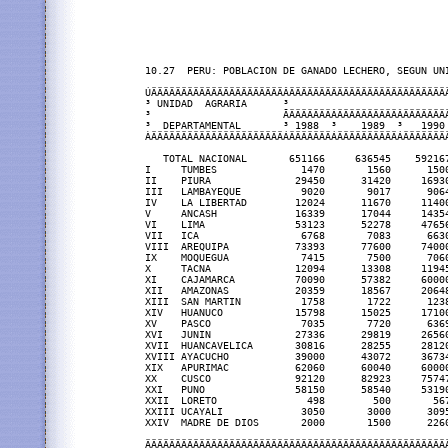
10.27  PERU: POBLACION DE GANADO LECHERO, SEGUN UNI
ÚÄÄÄÄÄÄÄÄÄÄÄÄÄÄÄÄÄÄÄÄÄÄÂÄÄÄÄÄÄÄÄÄÄÄÄÄÄÄÄÄÄÄÄÄÄÄÄÄÄ
³ UNIDAD  AGRARIA      ³                          
³                      ÃÄÄÄÄÄÄÄÂÄÄÄÄÄÄÄÄÄÄÂÄÄÄÄÄÄÄ
³  DEPARTAMENTAL       ³ 1988  ³    1989  ³   1990
ÀÄÄÄÄÄÄÄÄÄÄÄÄÄÄÄÄÄÄÄÄÄÄÁÄÄÄÄÄÄÄÁÄÄÄÄÄÄÄÄÄÄÁÄÄÄÄÄÄÄ
   TOTAL NACIONAL       651166     636545    59216
I     TUMBES              1470       1560      150
II    PIURA              29450      31420     1693
III   LAMBAYEQUE          9020       9017      906
IV    LA LIBERTAD        12024      11670     1140
V     ANCASH             16339      17044     1435
VI    LIMA               53123      52278     4765
VII   ICA                 6768       7083      663
VIII  AREQUIPA           73393      77600     7400
IX    MOQUEGUA            7415       7500      706
X     TACNA              12094      13308     1194
XI    CAJAMARCA          70090      57382     6000
XII   AMAZONAS           20359      18567     2064
XIII  SAN MARTIN          1758       1722      123
XIV   HUANUCO            15798      15025     1710
XV    PASCO               7035       7720      636
XVI   JUNIN              27336      29819     2656
XVII  HUANCAVELICA       30816      28255     2812
XVIII AYACUCHO           39000      43072     3673
XIX   APURIMAC           62060      60040     6000
XX    CUSCO              92120      82923     7574
XXI   PUNO               58150      58540     5319
XXII  LORETO               498        500       56
XXIII UCAYALI             3050       3000      309
XXIV  MADRE DE DIOS       2000       1500      226
ÄÄÄÄÄÄÄÄÄÄÄÄÄÄÄÄÄÄÄÄÄÄÄÄÄÄÄÄÄÄÄÄÄÄÄÄÄÄÄÄÄÄÄÄÄÄÄÄÄÄ