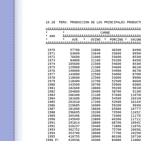
10.28  PERU: PRODUCCION DE LOS PRINCIPALES PRODUCTO
ÚÄÄÄÄÄÄÄÄÂÄÄÄÄÄÄÄÄÄÄÄÄÄÄÄÄÄÄÄÄÄÄÄÄÄÄÄÄÄÄÄÄÄÄÄÄÄÄÄÄÄ
³        ³                   CARNE                 
³ A¥O    ÃÄÄÄÄÄÄÄÄÄÄÂÄÄÄÄÄÄÄÄÄÄÂÄÄÄÄÄÄÄÄÄÄÂÄÄÄÄÄÄÄÄ
³        ³    AVE   ³   OVINO  ³  PORCINO ³  VACUNO
ÀÄÄÄÄÄÄÄÄÁÄÄÄÄÄÄÄÄÄÄÁÄÄÄÄÄÄÄÄÄÄÁÄÄÄÄÄÄÄÄÄÄÁÄÄÄÄÄÄÄÄ
 1970        57700      23800      46500      84900
 1971        63600      23640      53600      89500
 1972        76600      21000      53600      85300
 1973        84800      21100      53200      84500
 1974       105600      21500      54600      85300
 1975       129900      21300      54600      86100
 1976       140000      21300      54900      86700
 1977       143000      22500      54000      87000
 1978       118600      22500      53000      89000
 1979       118400      22700      52500      86600
 1980       143500      20700      55000      83800
 1981       182600      18800      59200      90100
 1982       204800      20400      58700      91300
 1983       206300      21100      57600     110700
 1984       181600      18900      54500     103100
 1985       201018      17200      53500     101445
 1986       229685      16900      59200      90300
 1987       281000      18600      65000     107775
 1988       296695      19200      73500     116527
 1989       205396      20000      73400     111755
 1990       245049      23800      66500     117112
 1991       291814      18800      68700     109451
 1992       320237      19400      72800     110702
 1993       302752      18500      75700     106582
 1994       353700      18000      77700     102500
 1995       410755      18900      80100     107106
1996 P/     410536      20300      83000     110069