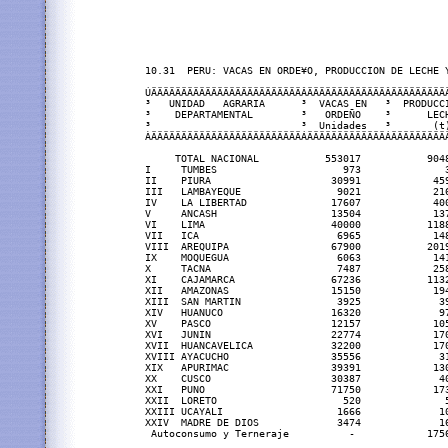
10.31  PERU: VACAS EN ORDE¥O, PRODUCCION DE LECHE Y
ÚÄÄÄÄÄÄÄÄÄÄÄÄÄÄÄÄÄÄÄÄÄÄÄÄÄÂÄÄÄÄÄÄÄÄÄÄÄÄÄÂÄÄÄÄÄÄÄÄÄÄ
³   UNIDAD   AGRARIA      ³  VACAS EN   ³  PRODUCCI
³    DEPARTAMENTAL        ³   ORDEÑO    ³      LECH
³                         ³  Unidades   ³       (t)
ÀÄÄÄÄÄÄÄÄÄÄÄÄÄÄÄÄÄÄÄÄÄÄÄÄÄÁÄÄÄÄÄÄÄÄÄÄÄÄÄÁÄÄÄÄÄÄÄÄÄÄ
     TOTAL NACIONAL           553017           9048
I     TUMBES                     973              3
II    PIURA                    30991            459
III   LAMBAYEQUE                9021            216
IV    LA LIBERTAD              17607            400
V     ANCASH                   13504            137
VI    LIMA                     40000           1188
VII   ICA                       6965            148
VIII  AREQUIPA                 67900           2019
IX    MOQUEGUA                  6063            141
X     TACNA                     7487            258
XI    CAJAMARCA                67236           1132
XII   AMAZONAS                 15150            194
XIII  SAN MARTIN                3925             39
XIV   HUANUCO                  16320             97
XV    PASCO                    12157            105
XVI   JUNIN                    22774            170
XVII  HUANCAVELICA             32200            170
XVIII AYACUCHO                 35556             31
XIX   APURIMAC                 39391            130
XX    CUSCO                    30387             40
XXI   PUNO                     71750            173
XXII  LORETO                     520              5
XXIII UCAYALI                   1666             10
XXIV  MADRE DE DIOS             3474             16
 Autoconsumo y Terneraje          -            1756