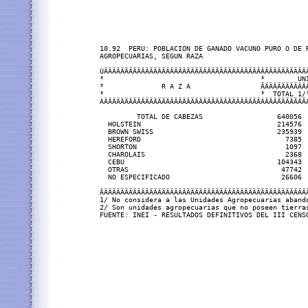
10.92  PERU: POBLACION DE GANADO VACUNO PURO O DE R
AGROPECUARIAS, SEGUN RAZA

ÚÄÄÄÄÄÄÄÄÄÄÄÄÄÄÄÄÄÄÄÄÄÄÄÄÄÄÄÄÄÄÄÄÄÄÄÄÄÄÂÄÄÄÄÄÄÄÄÄÄÄ
³                                      ³        UNI
³              R A Z A                 ÃÄÄÄÄÄÄÄÄÄÄÂ
³                                      ³  TOTAL 1/³
ÀÄÄÄÄÄÄÄÄÄÄÄÄÄÄÄÄÄÄÄÄÄÄÄÄÄÄÄÄÄÄÄÄÄÄÄÄÄÄÁÄÄÄÄÄÄÄÄÄÄÁ
         TOTAL DE CABEZAS                  640056  
  HOLSTEIN                                 214576  
  BROWN SWISS                              235939  
  HEREFORD                                   7385  
  SHORTON                                    1097  
  CHAROLAIS                                  2368  
  CEBU                                     104343  
  OTRAS                                     47742  
  NO ESPECIFICADO                           26606  
ÄÄÄÄÄÄÄÄÄÄÄÄÄÄÄÄÄÄÄÄÄÄÄÄÄÄÄÄÄÄÄÄÄÄÄÄÄÄÄÄÄÄÄÄÄÄÄÄÄÄÄ
1/ No considera a las Unidades Agropecuarias abando
2/ Son unidades agropecuarias que no poseen tierras