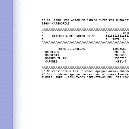
10.93  PERU: POBLACION DE GANADO OVINO POR UNIDADES
SEGUN CATEGORIAS

ÚÄÄÄÄÄÄÄÄÄÄÄÄÄÄÄÄÄÄÄÄÄÄÄÄÄÄÄÄÄÄÄÄÄÄÄÄÂÄÄÄÄÄÄÄÄÄÄÄÄÄ
³                                    ³         UNID
³     CATEGORIA DE GANADO OVINO      ÃÄÄÄÄÄÄÄÄÄÄÄÄÄ
³                                    ³   TOTAL 1/  
ÀÄÄÄÄÄÄÄÄÄÄÄÄÄÄÄÄÄÄÄÄÄÄÄÄÄÄÄÄÄÄÄÄÄÄÄÄÁÄÄÄÄÄÄÄÄÄÄÄÄÄ
         TOTAL DE CABEZAS                12085683  
  BORREGOS                                2002188  
  BORREGAS                                7086633  
  BORREGUILLAS                            2515715  
  CAPONES                                  481147  
ÄÄÄÄÄÄÄÄÄÄÄÄÄÄÄÄÄÄÄÄÄÄÄÄÄÄÄÄÄÄÄÄÄÄÄÄÄÄÄÄÄÄÄÄÄÄÄÄÄÄÄ
1/ No considera a las Unidades Agropecuarias abando
2/ Son unidades agropecuarias que no poseen tierras