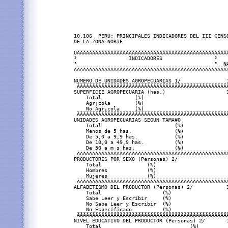
10.106  PERU: PRINCIPALES INDICADORES DEL III CENSO NACIONAL AGROPECUARIO
DE LA ZONA NORTE

ÚÄÄÄÄÄÄÄÄÄÄÄÄÄÄÄÄÄÄÄÄÄÄÄÄÄÄÄÄÄÄÄÄÄÄÄÄÄÄÄÄÄÄÄÄÄÂÄÄÄÄÄÄÄÄÄÄÄÄÂÄÄÄÄÄÄÄÄÂÄÄÄÄÄÄÄÄÄÄÂÄÄÄÄÄÄÄÄÄÄÄ¿
³                 INDICADORES                 ³    TOTAL   ³ TUMBES ³  PIURA   ³  LAMBAYE- ³
³                                             ³  NACIONAL  ³        ³          ³    QUE    ³
ÀÄÄÄÄÄÄÄÄÄÄÄÄÄÄÄÄÄÄÄÄÄÄÄÄÄÄÄÄÄÄÄÄÄÄÄÄÄÄÄÄÄÄÄÄÄÁÄÄÄÄÄÄÄÄÄÄÄÄÁÄÄÄÄÄÄÄÄÁÄÄÄÄÄÄÄÄÄÄÁÄÄÄÄÄÄÄÄÄÄÄÙ

NUMERO DE UNIDADES AGROPECUARIAS 1/               1745773      6921    113037       44352
 ÄÄÄÄÄÄÄÄÄÄÄÄÄÄÄÄÄÄÄÄÄÄÄÄÄÄÄÄÄÄÄÄÄÄÄÄÄÄÄÄÄÄÄÄÄÄÄÄÄÄÄÄÄÄÄÄÄÄÄÄÄÄÄÄÄÄÄÄÄÄÄÄÄÄÄÄÄÄÄÄÄÄÄÄÄÄÄÄÄÄ 
SUPERFICIE AGROPECUARIA (has.)                    1862404     31558   1117079      713768
    Total           (%)                             100,0     100,0     100,0       100,0
    Agr¡cola        (%)                              16,7      61,4      21,9        26,4
    No Agr¡cola     (%)                              83,3      38,6      78,1        73,6
 ÄÄÄÄÄÄÄÄÄÄÄÄÄÄÄÄÄÄÄÄÄÄÄÄÄÄÄÄÄÄÄÄÄÄÄÄÄÄÄÄÄÄÄÄÄÄÄÄÄÄÄÄÄÄÄÄÄÄÄÄÄÄÄÄÄÄÄÄÄÄÄÄÄÄÄÄÄÄÄÄÄÄÄÄÄÄÄÄÄÄ 
UNIDADES AGROPECUARIAS SEGUN TAMA¥O
    Total                        (%)                100,0     100,0     100,0       100,0
    Menos de 5 has.              (%)                 70,4      76,8      78,4        70,5
    De 5,0 a 9,9 has.            (%)                 14,1      16,7      14,4        19,4
    De 10,0 a 49,9 has.          (%)                 12,6       6,1       6,7         9,5
    De 50 a m s has.             (%)                  3,0       0,4       0,5         0,6
 ÄÄÄÄÄÄÄÄÄÄÄÄÄÄÄÄÄÄÄÄÄÄÄÄÄÄÄÄÄÄÄÄÄÄÄÄÄÄÄÄÄÄÄÄÄÄÄÄÄÄÄÄÄÄÄÄÄÄÄÄÄÄÄÄÄÄÄÄÄÄÄÄÄÄÄÄÄÄÄÄÄÄÄÄÄÄÄÄÄÄ 
PRODUCTORES POR SEXO (Personas) 2/                 166160      6984    113744       45432
    Total               (%)                         100,0     100,0     100,0       100,0
    Hombres             (%)                          79,6      87,6      85,4        78,6
    Mujeres             (%)                          20,4      12,4      14,6        21,4
 ÄÄÄÄÄÄÄÄÄÄÄÄÄÄÄÄÄÄÄÄÄÄÄÄÄÄÄÄÄÄÄÄÄÄÄÄÄÄÄÄÄÄÄÄÄÄÄÄÄÄÄÄÄÄÄÄÄÄÄÄÄÄÄÄÄÄÄÄÄÄÄÄÄÄÄÄÄÄÄÄÄÄÄÄÄÄÄÄÄÄ 
ALFABETISMO DEL PRODUCTOR (Personas) 2/           1750640      6984    113744       45432
    Total                    (%)                    100,0     100,0     100,0       100,0
    Sabe Leer y Escribir     (%)                     76,0      89,5      74,0        80,4
    No Sabe Leer y Escribir  (%)                     22,2       9,3      24,7        18,2
    No Especificado          (%)                      1,8       1,1       1,3         1,4
 ÄÄÄÄÄÄÄÄÄÄÄÄÄÄÄÄÄÄÄÄÄÄÄÄÄÄÄÄÄÄÄÄÄÄÄÄÄÄÄÄÄÄÄÄÄÄÄÄÄÄÄÄÄÄÄÄÄÄÄÄÄÄÄÄÄÄÄÄÄÄÄÄÄÄÄÄÄÄÄÄÄÄÄÄÄÄÄÄÄÄ 
NIVEL EDUCATIVO DEL PRODUCTOR (Personas) 2/       1750640      6984    113744       45432
    Total                             (%)           100,0     100,0     100,0       100,0
    Ning£n Nivel                      (%)            20,4       8,8      23,1        17,3
    Primaria                          (%)            59,6      69,5      65,4        62,3
    Secundaria                        (%)            14,8      15,5       8,5        14,8
    Superior                          (%)             3,7       5,0       1,8         4,2
    No Especificado                   (%)             1,8       1,1       1,2         1,3

 ÄÄÄÄÄÄÄÄÄÄÄÄÄÄÄÄÄÄÄÄÄÄÄÄÄÄÄÄÄÄÄÄÄÄÄÄÄÄÄÄÄÄÄÄÄÄÄÄÄÄÄÄÄÄÄÄÄÄÄÄÄÄÄÄÄÄÄÄÄÄÄÄÄÄÄÄÄÄÄÄÄÄÄÄÄÄÄÄÄÄÄÄÄÄÄÄÄÄÄÄÄÄÄÄÄÄÄÄÄÄÄÄÄÄÄÄÄ    
1/ La informaci¢n comprende a unidades agropecuarias que cuentan con tierras y se encuentran en operaci¢n.
2/ La informaci¢n referida a las caracteristicas del productor est  referida a productores agropecuarios individuales,
   que incluye personas naturales  y/o sociedades de hecho.
                                                                                  Contin£a...


10.106 PERU:  PRINCIPALES INDICADORES DEL III CENSO NACIONAL AGROPECUARIO
       DE LA ZONA NORTE

ÚÄÄÄÄÄÄÄÄÄÄÄÄÄÄÄÄÄÄÄÄÄÄÄÄÄÄÄÄÄÄÄÄÄÄÄÄÄÄÄÄÄÄÄÄÄÂÄÄÄÄÄÄÄÄÄÄÄÄÂÄÄÄÄÄÄÄÄÂÄÄÄÄÄÄÄÄÄÄÂÄÄÄÄÄÄÄÄÄÄÄ¿
³                 INDICADORES                 ³    TOTAL   ³ TUMBES ³  PIURA   ³  LAMBAYE- ³
³                                             ³  NACIONAL  ³        ³          ³    QUE    ³
ÀÄÄÄÄÄÄÄÄÄÄÄÄÄÄÄÄÄÄÄÄÄÄÄÄÄÄÄÄÄÄÄÄÄÄÄÄÄÄÄÄÄÄÄÄÄÁÄÄÄÄÄÄÄÄÄÄÄÄÁÄÄÄÄÄÄÄÄÁÄÄÄÄÄÄÄÄÄÄÁÄÄÄÄÄÄÄÄÄÄÄÙ

EDAD DEL PRODUCTOR AGROPEC. (Personas) 2/         1750640       6984     113744       45432
TOTAL                        (%)                    100,0      100,0      100,0       100,0
Menores de 30 a¤os           (%)                     14,9        5,4       10,4         8,3
De 30 a 44 a¤os              (%)                     31,6       26,3       31,2        26,9
De 45 a 64 a¤os              (%)                     36,7       45,3       41,8        43,3
De 65 y m s a¤os             (%)                     15,6       22,1       16,0        20,4
No especificado              (%)                      1,3        0,9        0,7         1,0
 ÄÄÄÄÄÄÄÄÄÄÄÄÄÄÄÄÄÄÄÄÄÄÄÄÄÄÄÄÄÄÄÄÄÄÄÄÄÄÄÄÄÄÄÄÄÄÄÄÄÄÄÄÄÄÄÄÄÄÄÄÄÄÄÄÄÄÄÄÄÄÄÄÄÄÄÄÄÄÄÄÄÄÄÄÄÄÄÄÄÄÄ 
NUMERO DE PARCELAS                                 307819       9277     229022       69520
    Parcelas por Unidad Agropecuaria           0,17632247 1,34041323 2,02607995 1,567460317
 ÄÄÄÄÄÄÄÄÄÄÄÄÄÄÄÄÄÄÄÄÄÄÄÄÄÄÄÄÄÄÄÄÄÄÄÄÄÄÄÄÄÄÄÄÄÄÄÄÄÄÄÄÄÄÄÄÄÄÄÄÄÄÄÄÄÄÄÄÄÄÄÄÄÄÄÄÄÄÄÄÄÄÄÄÄÄÄÄÄÄÄ 
TENENCIA DE LAS PARCELAS
    Total                 (%)                       100,0      100,0      100,0       100,0
    Propietarios          (%)                        71,6       89,4       64,1        67,4
    Arrendatarios         (%)                         2,4        3,5        2,9         2,3
    Comuneros             (%)                        23,2        0,9       30,6        26,6
    Otros                 (%)                         2,8        6,2        2,5         3,7
 ÄÄÄÄÄÄÄÄÄÄÄÄÄÄÄÄÄÄÄÄÄÄÄÄÄÄÄÄÄÄÄÄÄÄÄÄÄÄÄÄÄÄÄÄÄÄÄÄÄÄÄÄÄÄÄÄÄÄÄÄÄÄÄÄÄÄÄÄÄÄÄÄÄÄÄÄÄÄÄÄÄÄÄÄÄÄÄÄÄÄÄ  
PRINCIPALES CULTIVOS
TRANSITORIOS
                                                 Papa         Pl tano      Ma¡z A. Duro   Ca¤a de Az£car
                                            Ma¡z Amil ceo  Arroz C scara      Pl tano      Ma¡z A. Duro
                                            Ma¡z A. Duro  Frijol Castilla  Arroz C scara   Arroz C scara
                                               Pl tano      Ma¡z A. Duro        Yuca      Frijol Castilla
                                             Arroz C scara      Soya           Algod¢n    Frijol Chileno
                                                                                           Ma¡z Amil ceo

                                                                                    Contin£a...





10.106 PERU: PRINCIPALES INDICADORES DEL III CENSO NACIONAL AGROPECUARIO
       DE LA ZONA NORTE

ÚÄÄÄÄÄÄÄÄÄÄÄÄÄÄÄÄÄÄÄÄÄÄÄÄÄÄÄÄÄÄÄÄÄÄÄÄÄÄÄÄÄÄÄÄÂÄÄÄÄÄÄÄÄÄÄÄÂÄÄÄÄÄÄÄÄÄÂÄÄÄÄÄÄÄÄÂÄÄÄÄÄÄÄÄÄÄÄÄÄÄÄ¿
³                 INDICADORES                ³   TOTAL   ³ TUMBES  ³ PIURA  ³ L