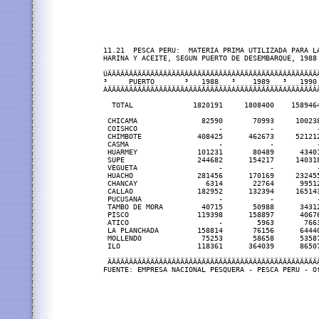
11.21  PESCA PERU:  MATERIA PRIMA UTILIZADA PARA LA
HARINA Y ACEITE, SEGUN PUERTO DE DESEMBARQUE, 1988 
ÚÄÄÄÄÄÄÄÄÄÄÄÄÄÄÄÄÄÄÂÄÄÄÄÄÄÄÄÄÄÂÄÄÄÄÄÄÄÄÄÄÄÂÄÄÄÄÄÄÄ
³     PUERTO       ³   1988   ³    1989   ³   1990
ÀÄÄÄÄÄÄÄÄÄÄÄÄÄÄÄÄÄÄÁÄÄÄÄÄÄÄÄÄÄÁÄÄÄÄÄÄÄÄÄÄÄÁÄÄÄÄÄÄÄ
  TOTAL              1820191     1808400    158946
 CHICAMA               82590       70993     10023
 COISHCO                   -           -          
 CHIMBOTE             408425      462673     52121
 CASMA                     -           -          
 HUARMEY              101231       80489      4340
 SUPE                 244682      154217     14031
 VEGUETA                   -           -          
 HUACHO               281456      170169     23245
 CHANCAY                6314       22764      9951
 CALLAO               182952      132394     16514
 PUCUSANA                  -           -          
 TAMBO DE MORA         40715       50988      3431
 PISCO                119398      158897      4067
 ATICO                     -        5963       766
 LA PLANCHADA         158814       76156      6444
 MOLLENDO              75253       58658      5358
 ILO                  118361      364039      8650
 ÄÄÄÄÄÄÄÄÄÄÄÄÄÄÄÄÄÄÄÄÄÄÄÄÄÄÄÄÄÄÄÄÄÄÄÄÄÄÄÄÄÄÄÄÄÄÄÄÄ