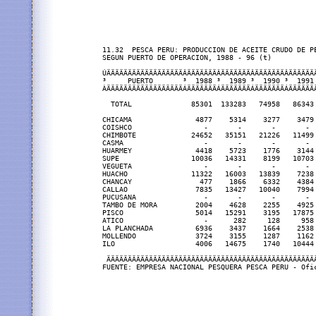
11.32  PESCA PERU: PRODUCCION DE ACEITE CRUDO DE PE
SEGUN PUERTO DE OPERACION, 1988 - 96 (t)

ÚÄÄÄÄÄÄÄÄÄÄÄÄÄÄÄÄÄÄÂÄÄÄÄÄÄÄÂÄÄÄÄÄÄÄÂÄÄÄÄÄÄÄÂÄÄÄÄÄÄÄ
³     PUERTO       ³  1988 ³  1989 ³  1990 ³  1991 
ÀÄÄÄÄÄÄÄÄÄÄÄÄÄÄÄÄÄÄÁÄÄÄÄÄÄÄÁÄÄÄÄÄÄÄÁÄÄÄÄÄÄÄÁÄÄÄÄÄÄÄ
  TOTAL              85301  133283   74958   86343 
CHICAMA               4877    5314    3277    3479 
COISHCO                 -       -       -       -  
CHIMBOTE             24652   35151   21226   11499 
CASMA                   -       -       -       -  
HUARMEY               4418    5723    1776    3144 
SUPE                 10036   14331    8199   10703 
VEGUETA                 -       -       -       -  
HUACHO               11322   16003   13839    7238 
CHANCAY                477    1866    6332    4384 
CALLAO                7835   13427   10040    7994 
PUCUSANA                -       -       -       -  
TAMBO DE MORA         2004    4628    2255    4925 
PISCO                 5014   15291    3195   17875 
ATICO                   -      282     128     958 
LA PLANCHADA          6936    3437    1664    2538 
MOLLENDO              3724    3155    1287    1162 
ILO                   4006   14675    1740   10444 
 ÄÄÄÄÄÄÄÄÄÄÄÄÄÄÄÄÄÄÄÄÄÄÄÄÄÄÄÄÄÄÄÄÄÄÄÄÄÄÄÄÄÄÄÄÄÄÄÄÄÄ