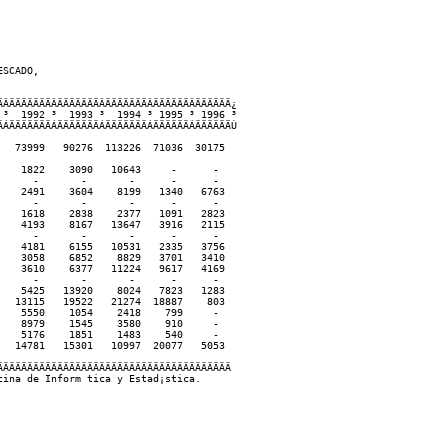
SCADO,

ÂÄÄÄÄÄÄÄÂÄÄÄÄÄÄÄÂÄÄÄÄÄÄÄÂÄÄÄÄÄÄÂÄÄÄÄÄÄ¿

³  1992 ³  1993 ³  1994 ³ 1995 ³ 1996 ³

ÁÄÄÄÄÄÄÄÁÄÄÄÄÄÄÄÁÄÄÄÄÄÄÄÁÄÄÄÄÄÄÁÄÄÄÄÄÄÙ

  73999   90276  113226  71036  30175

   1822    3090   10643     -      -

     -       -       -      -      -

   2491    3604    8199   1340   6763

     -       -       -      -      -

   1618    2838    2377   1091   2823

   4193    8167   13647   3916   2115

     -       -       -      -      -

   4181    6155   10531   2335   3756

   3058    6852    8829   3701   3410

   3610    6377   11224   9617   4169

     -       -       -      -      -

   5425   13920    8024   7823   1283

  13115   19522   21274  18887    803

   5550    1054    2418    799     -

   8979    1545    3580    910     -

   5176    1851    1483    540     -

  14781   15301   10997  20077   5053

ÄÄÄÄÄÄÄÄÄÄÄÄÄÄÄÄÄÄÄÄÄÄÄÄÄÄÄÄÄÄÄÄÄÄÄÄÄÄ 
