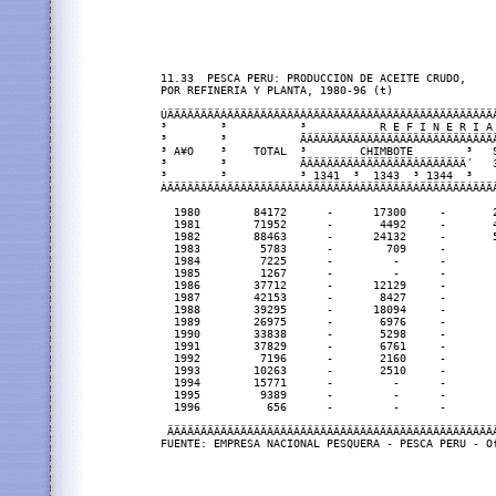
11.33  PESCA PERU: PRODUCCION DE ACEITE CRUDO,

POR REFINERIA Y PLANTA, 1980-96 (t)

ÚÄÄÄÄÄÄÄÄÂÄÄÄÄÄÄÄÄÄÄÄÂÄÄÄÄÄÄÄÄÄÄÄÄÄÄÄÄÄÄÄÄÄÄÄÄÄÄÄÄÄ
³        ³           ³           R E F I N E R I A 
³        ³           ÃÄÄÄÄÄÄÄÄÄÄÄÄÄÄÄÄÄÄÄÄÄÄÄÄÂÄÄÄÄ
³ A¥O    ³    TOTAL  ³        CHIMBOTE        ³   S
³        ³           ÃÄÄÄÄÄÄÄÂÄÄÄÄÄÄÄÄÂÄÄÄÄÄÄÄ´   3
³        ³           ³ 1341  ³  1343  ³ 1344  ³    
ÀÄÄÄÄÄÄÄÄÁÄÄÄÄÄÄÄÄÄÄÄÁÄÄÄÄÄÄÄÁÄÄÄÄÄÄÄÄÁÄÄÄÄÄÄÄÁÄÄÄÄ
  1980        84172      -      17300     -       2
  1981        71952      -       4492     -       4
  1982        88463      -      24132     -       5
  1983         5783      -        709     -        
  1984         7225      -         -      -        
  1985         1267      -         -      -        
  1986        37712      -      12129     -        
  1987        42153      -       8427     -        
  1988        39295      -      18094     -        
  1989        26975      -       6976     -        
  1990        33838      -       5298     -        
  1991        37829      -       6761     -        
  1992         7196      -       2160     -        
  1993        10263      -       2510     -        
  1994        15771      -         -      -        
  1995         9389      -         -      -        
  1996          656      -         -      -        
 ÄÄÄÄÄÄÄÄÄÄÄÄÄÄÄÄÄÄÄÄÄÄÄÄÄÄÄÄÄÄÄÄÄÄÄÄÄÄÄÄÄÄÄÄÄÄÄÄÄÄ