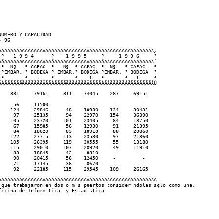
UMERO Y CAPACIDAD

 96

ÄÂÄÄÄÄÄÄÄÄÄÄÄÄÄÄÄÄÂÄÄÄÄÄÄÄÄÄÄÄÄÄÄÄÄÂÄÄÄÄÄÄÄÄÄÄÄÄÄÄÄÄÄ¿

 ³   1 9 9 4      ³    1 9 9 5     ³     1 9 9 6     ³

ÄÅÄÄÄÄÄÄÄÂÄÄÄÄÄÄÄÄÅÄÄÄÄÄÄÄÂÄÄÄÄÄÄÄÄÅÄÄÄÄÄÄÄÂÄÄÄÄÄÄÄÄÄ´

 ³  N§   ³ CAPAC. ³   N§  ³ CAPAC. ³  N§   ³ CAPAC.  ³

 ³EMBAR. ³ BODEGA ³ EMBAR.³ BODEGA ³EMBAR. ³ BODEGA  ³

 ³       ³   t    ³       ³    t   ³       ³   t     ³

ÄÁÄÄÄÄÄÄÄÁÄÄÄÄÄÄÄÄÁÄÄÄÄÄÄÄÁÄÄÄÄÄÄÄÄÁÄÄÄÄÄÄÄÁÄÄÄÄÄÄÄÄÄÙ  

   331     79161     311    74045    287     69151

    56     11500      -        -      -         -

   124     29846      48    10980    134     30431

    97     25135      94    22970    154     36390

   105     23720     101    23405     84     18750

    67     15985      56    12930     91     21395

    84     18620      83    18910     88     20860

   122     27715     113    23530     97     21360

   105     26395     119    30555     55     13180

   115     29010     107    28920     49     11910

    83     18845      42     8810     -         -

    90     20415      56    12450     -         -

    71     17145      36     8670     -         -

    92     22185     115    29545    109     26165

ÄÄÄÄÄÄÄÄÄÄÄÄÄÄÄÄÄÄÄÄÄÄÄÄÄÄÄÄÄÄÄÄÄÄÄÄÄÄÄÄÄÄÄÄÄÄÄÄÄÄÄÄÄÄ

 que trabajaron en dos o m s puertos consider ndolas s¢lo como una.
