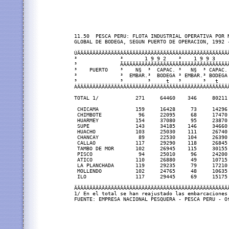
11.50  PESCA PERU: FLOTA INDUSTRIAL OPERATIVA POR N
GLOBAL DE BODEGA, SEGUN PUERTO DE OPERACION, 1992 -
ÚÄÄÄÄÄÄÄÄÄÄÄÄÄÄÂÄÄÄÄÄÄÄÄÄÄÄÄÄÄÄÄÄÄÂÄÄÄÄÄÄÄÄÄÄÄÄÄÄÄ
³              ³       1 9 9 2    ³    1 9 9 3    
³              ÃÄÄÄÄÄÄÄÄÂÄÄÄÄÄÄÄÄÄÅÄÄÄÄÄÄÄÂÄÄÄÄÄÄÄ
³    PUERTO    ³    N§  ³  CAPAC. ³   N§  ³ CAPAC.
³              ³  EMBAR.³  BODEGA ³ EMBAR.³ BODEGA
³              ³        ³     t   ³       ³   t   
ÀÄÄÄÄÄÄÄÄÄÄÄÄÄÄÁÄÄÄÄÄÄÄÄÁÄÄÄÄÄÄÄÄÄÁÄÄÄÄÄÄÄÁÄÄÄÄÄÄÄ
TOTAL 1/            271     64460    346     80211 
 CHICAMA            159     16428     73     14296 
 CHIMBOTE            96     22095     68     17470 
 HUARMEY            154     37080     95     23870 
 SUPE               143     34185    146     34660 
 HUACHO             103     25030    111     26740 
 CHANCAY             89     22530    104     26390 
 CALLAO             117     29290    118     26845 
 TAMBO DE MOR       102     26945    115     30155 
 PISCO               94     25010     96     24200 
 ATICO              110     26880     49     10715 
 LA PLANCHADA       119     29235     79     17210 
 MOLLENDO           102     24765     48     10635 
 ILO                117     29445     69     15175 
ÄÄÄÄÄÄÄÄÄÄÄÄÄÄÄÄÄÄÄÄÄÄÄÄÄÄÄÄÄÄÄÄÄÄÄÄÄÄÄÄÄÄÄÄÄÄÄÄÄÄ
1/ En el total se han reajustado las embarcaciones