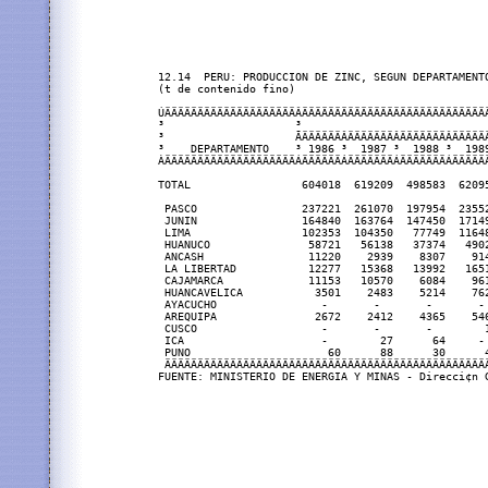
12.14  PERU: PRODUCCION DE ZINC, SEGUN DEPARTAMENTO
(t de contenido fino)

ÚÄÄÄÄÄÄÄÄÄÄÄÄÄÄÄÄÄÄÄÄÂÄÄÄÄÄÄÄÄÄÄÄÄÄÄÄÄÄÄÄÄÄÄÄÄÄÄÄÄ
³                    ³                            
³                    ÃÄÄÄÄÄÄÂÄÄÄÄÄÄÄÂÄÄÄÄÄÄÄÂÄÄÄÄÄ
³    DEPARTAMENTO    ³ 1986 ³  1987 ³  1988 ³  198
ÀÄÄÄÄÄÄÄÄÄÄÄÄÄÄÄÄÄÄÄÄÁÄÄÄÄÄÄÁÄÄÄÄÄÄÄÁÄÄÄÄÄÄÄÁÄÄÄÄÄ
TOTAL                 604018  619209  498583  6209
 PASCO                237221  261070  197954  2355
 JUNIN                164840  163764  147450  1714
 LIMA                 102353  104350   77749  1164
 HUANUCO               58721   56138   37374   490
 ANCASH                11220    2939    8307    91
 LA LIBERTAD           12277   15368   13992   165
 CAJAMARCA             11153   10570    6084    96
 HUANCAVELICA           3501    2483    5214    76
 AYACUCHO                -       -       -       -
 AREQUIPA               2672    2412    4365    54
 CUSCO                   -       -       -        
 ICA                     -        27      64     -
 PUNO                     60      88      30      
 ÄÄÄÄÄÄÄÄÄÄÄÄÄÄÄÄÄÄÄÄÄÄÄÄÄÄÄÄÄÄÄÄÄÄÄÄÄÄÄÄÄÄÄÄÄÄÄÄÄ