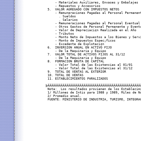
     - Materiales Auxiliares, Envases y Embalajes 
     - Repuestos y Accesorios                     
 5.  VALOR AGREGADO CON IMPUESTOS NETOS           
     - Remuneraciones Pagadas al Personal Permanen
       . Sueldos                                  
       . Salarios                                 
     - Remuneraciones Pagadas al Personal Eventual
     - Otros Gastos de Personal Permanente y Event
     - Valor de Depreciaci¢n Realizada en el Año  
     - Tributos                                   
     - Monto Neto de Impuestos a los Bienes y Serv
     - Monto de Impuestos Espec¡ficos             
     - Excedente de Explotaci¢n                   
 6.  INVERSION ANUAL EN ACTIVO FIJO               
     - De la Maquinaria y Equipo                  
 7.  VALOR TOTAL DE ACTIVOS FIJOS AL 31/12        
     - De la Maquinaria y Equipo                  
 8.  FORMACION BRUTA DE CAPITAL                   
     - Valor Total de las Existencias al 01/01    
     - Valor Total de las Existencias al 31/12    
 9.  TOTAL DE VENTAS AL EXTERIOR                  
 10. TOTAL DE VENTAS                              
 11. ESTABLECIMIENTOS PARALIZADOS                 
þÄÄÄÄÄÄÄÄÄÄÄÄÄÄÄÄÄÄÄÄÄÄÄÄÄÄÄÄÄÄÄÄÄÄÄÄÄÄÄÄÄÄÄÄÄÄÄÄÄ
 Nota:  Los resultados provienen de los Establecim
 1/ Millones de Intis para 1988 y 1989, Miles de Nu
 2/ Promedio anual.
