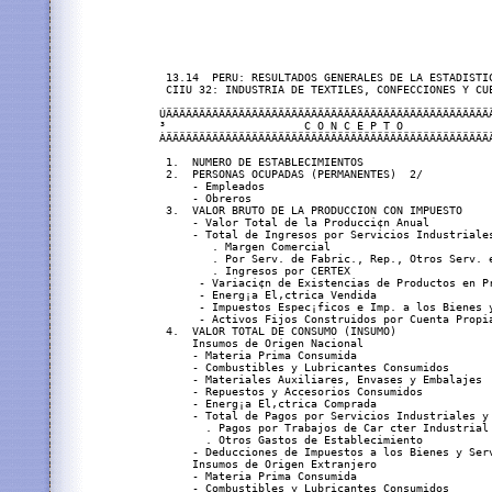
 13.14  PERU: RESULTADOS GENERALES DE LA ESTADISTIC
 CIIU 32: INDUSTRIA DE TEXTILES, CONFECCIONES Y CUE
ÚÄÄÄÄÄÄÄÄÄÄÄÄÄÄÄÄÄÄÄÄÄÄÄÄÄÄÄÄÄÄÄÄÄÄÄÄÄÄÄÄÄÄÄÄÄÄÄÄÄ
³                     C O N C E P T O             
ÀÄÄÄÄÄÄÄÄÄÄÄÄÄÄÄÄÄÄÄÄÄÄÄÄÄÄÄÄÄÄÄÄÄÄÄÄÄÄÄÄÄÄÄÄÄÄÄÄÄ
 1.  NUMERO DE ESTABLECIMIENTOS                   
 2.  PERSONAS OCUPADAS (PERMANENTES)  2/          
     - Empleados                                  
     - Obreros                                    
 3.  VALOR BRUTO DE LA PRODUCCION CON IMPUESTO    
     - Valor Total de la Producci¢n Anual         
     - Total de Ingresos por Servicios Industriale
        . Margen Comercial                        
        . Por Serv. de Fabric., Rep., Otros Serv. 
        . Ingresos por CERTEX                     
      - Variaci¢n de Existencias de Productos en P
      - Energ¡a El‚ctrica Vendida                 
      - Impuestos Espec¡ficos e Imp. a los Bienes 
      - Activos Fijos Construidos por Cuenta Propi
 4.  VALOR TOTAL DE CONSUMO (INSUMO)              
     Insumos de Origen Nacional                   
     - Materia Prima Consumida                    
     - Combustibles y Lubricantes Consumidos      
     - Materiales Auxiliares, Envases y Embalajes 
     - Repuestos y Accesorios Consumidos          
     - Energ¡a El‚ctrica Comprada                 
     - Total de Pagos por Servicios Industriales y
       . Pagos por Trabajos de Car cter Industrial
       . Otros Gastos de Establecimiento          
     - Deducciones de Impuestos a los Bienes y Ser
     Insumos de Origen Extranjero                 
     - Materia Prima Consumida                    
     - Combustibles y Lubricantes Consumidos      