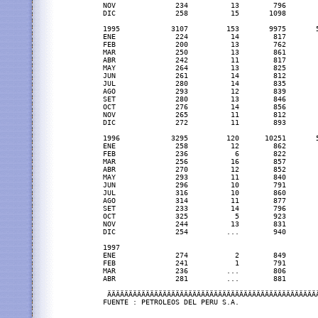
NOV              234          13        796        
DIC              258          15       1098        
1995            3107         153       9975       5
ENE              224          14        817        
FEB              200          13        762        
MAR              250          13        861        
ABR              242          11        817        
MAY              264          13        825        
JUN              261          14        812        
JUL              280          14        835        
AGO              293          12        839        
SET              280          13        846        
OCT              276          14        856        
NOV              265          11        812        
DIC              272          11        893        
1996            3295         120      10251       5
ENE              258          12        862        
FEB              236           6        822        
MAR              256          16        857        
ABR              270          12        852        
MAY              293          11        840        
JUN              296          10        791        
JUL              316          10        860        
AGO              314          11        877        
SET              233          14        796        
OCT              325           5        923        
NOV              244          13        831        
DIC              254         ...        940        
1997

ENE              274           2        849        
FEB              241           1        791        
MAR              236         ...        806        
ABR              281         ...        881        
 ÄÄÄÄÄÄÄÄÄÄÄÄÄÄÄÄÄÄÄÄÄÄÄÄÄÄÄÄÄÄÄÄÄÄÄÄÄÄÄÄÄÄÄÄÄÄÄÄÄ