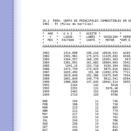
16.1  PERU: VENTA DE PRINCIPALES COMBUSTIBLES EN EL
1981 - 97 (Miles de barriles)

ÚÄÄÄÄÄÄÄÂÄÄÄÄÄÄÄÄÄÄÄÄÂÄÄÄÄÄÄÄÄÄÄÂÄÄÄÄÄÄÄÄÄÄÄÂÄÄÄÄÄ
³  A¥O  ³   G A S    ³   ACEITE ³           ³      
³   Y   ³   LIGUE-   ³   LUBRI- ³  GASOLINA ³ KEROS
³  MES  ³  FACTADO   ³   CANTE  ³   MOTOR   ³DOM.E 
³       ³            ³          ³           ³      
ÀÄÄÄÄÄÄÄÁÄÄÄÄÄÄÄÄÄÄÄÄÁÄÄÄÄÄÄÄÄÄÄÁÄÄÄÄÄÄÄÄÄÄÄÁÄÄÄÄÄÄ
1981        1414,898     196,216  10918,931   6203,
1982        1501,981     175,674  11329,692   6530,
1983        1304,557     168,195  10301,363    5672
1984        1381,091     161,682  10064,003   5542,
1985         1341,15     153,718   9193,394   5832,
1986        1473,759     175,025   9875,816   6822,
1987        1655,493      191,38  11092,076   7711,
1988        1819,849     192,386  11075,945   7934,
1989        1801,839     149,779   9612,541   6594,
1990        1988,068     147,635  10042,514   5059,
1991            2163         142       9418       2
1992            2291         131    9376,48       2
1993            2401         152       9189       3
1994            2723         155       9706       5
ENE              193          11        736        
FEB              188          12        718        
MAR              215          12        805        
ABR              212          12        779        
MAY              217          13        763        
JUN              221          14        762        
JUL              243          11        786        
AGO              256          14        816        
SET              241          14        812        
OCT              245          14        835        