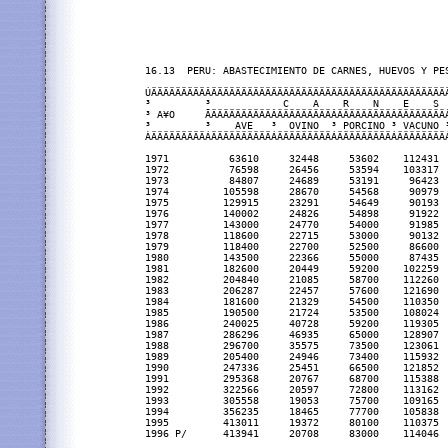
16.13  PERU: ABASTECIMIENTO DE CARNES, HUEVOS Y PES
ÚÄÄÄÄÄÄÄÄÄÂÄÄÄÄÄÄÄÄÄÄÄÄÄÄÄÄÄÄÄÄÄÄÄÄÄÄÄÄÄÄÄÄÄÄÄÄÄÄÄÄ
³         ³            C    A    R    N    E    S  
³ A¥O     ÃÄÄÄÄÄÄÄÄÄÄÂÄÄÄÄÄÄÄÄÄÂÄÄÄÄÄÄÄÄÄÂÄÄÄÄÄÄÄÄÂ
³         ³    AVE   ³  OVINO  ³ PORCINO ³ VACUNO ³
ÀÄÄÄÄÄÄÄÄÄÁÄÄÄÄÄÄÄÄÄÄÁÄÄÄÄÄÄÄÄÄÁÄÄÄÄÄÄÄÄÄÁÄÄÄÄÄÄÄÄÁ
1971          63610     32448     53602    112431  
1972          76598     26456     53594    103317  
1973          84807     24689     53191     96423  
1974         105598     28670     54568     90979  
1975         129915     23291     54649     90193  
1976         140002     24826     54898     91922  
1977         143000     24770     54000     91985  
1978         118600     22715     53000     90132  
1979         118400     22700     52500     86600  
1980         143500     22366     55000     87435  
1981         182600     20449     59200    102259  
1982         204840     21085     58700    112260  
1983         206287     22457     57600    121690  
1984         181600     21329     54500    110350  
1985         190500     21724     53500    108024  
1986         240025     40728     59200    119305  
1987         286296     46935     65000    128907  
1988         296700     35575     73500    123061  
1989         205400     24946     73400    115932  
1990         247336     25451     66500    121852  
1991         295368     20767     68700    115388  
1992         322566     20597     72800    113162  
1993         305558     19053     75700    109165  
1994         356235     18465     77700    105838  
1995         413011     19372     80100    110375  
1996 P/      413941     20708     83000    114046  