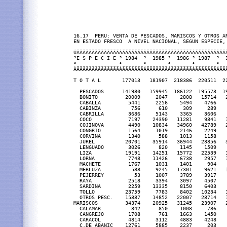
16.17  PERU: VENTA DE PESCADOS, MARISCOS Y OTROS AN
EN ESTADO FRESCO  A NIVEL NACIONAL, SEGUN ESPECIE, 
ÚÄÄÄÄÄÄÄÄÄÄÄÄÄÄÂÄÄÄÄÄÄÄÂÄÄÄÄÄÄÄÂÄÄÄÄÄÄÄÂÄÄÄÄÄÄÄÂÄÄ
³E S P E C I E ³ 1984  ³  1985 ³  1986 ³ 1987  ³  
³              ³       ³       ³       ³       ³  
ÀÄÄÄÄÄÄÄÄÄÄÄÄÄÄÁÄÄÄÄÄÄÄÁÄÄÄÄÄÄÄÁÄÄÄÄÄÄÄÁÄÄÄÄÄÄÄÁÄÄ
T O T A L       177013   181907  218386  220511  2
  PESCADOS      141980   159945  186122  195573  1
  BONITO         20009     2047    2808   15714   
  CABALLA         5441     2256    5494    4766   
  CABINZA          756      610     309     289   
  CABRILLA        3686     5143    3365    3606   
  COCO            7197    24390   11281    9841   
  COJINOVA        4490    10834   34960   42789   
  CONGRIO         1564     1019    2146    2249   
  CORVINA         1340      588    1013    1158   
  JUREL          20701    35914   36944   23856   
  LENGUADO        3026      820    1145    1509   
  LIZA           19191    14251   15772   22539   
  LORNA           7748    11426    6738    2957   
  MACHETE         1767     1031    1401     904   
  MERLUZA          588     9245   17301    9621   
  PEJERREY          53     1007    3789    3917   
  RAYA            2518     3394    3097    4507   
  SARDINA         2259    13335    8150    6403   
  TOLLO          23759     7783    8402   10234   
  OTROS PESC.    15887    14852   22007   28714   
MARISCOS         34374    20925   31245   23907   
  CALAMAR          342      850    1008     786   
  CANGREJO        1708      761    1663    1450   
  CARACOL         4814     3112    4883    4248   
  C.DE ABANIC    12761     5885    2237     203   