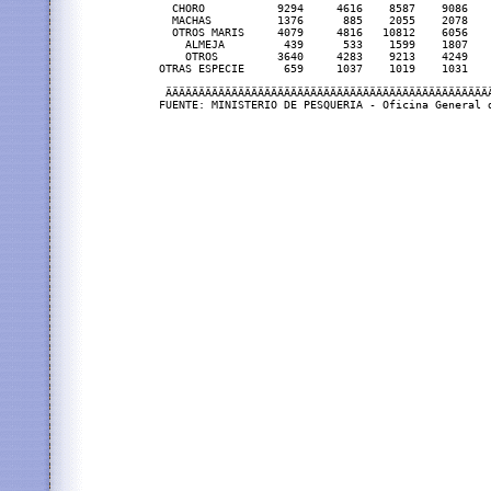
  CHORO           9294     4616    8587    9086   
  MACHAS          1376      885    2055    2078   
  OTROS MARIS     4079     4816   10812    6056   
    ALMEJA         439      533    1599    1807   
    OTROS         3640     4283    9213    4249   
OTRAS ESPECIE      659     1037    1019    1031   
 ÄÄÄÄÄÄÄÄÄÄÄÄÄÄÄÄÄÄÄÄÄÄÄÄÄÄÄÄÄÄÄÄÄÄÄÄÄÄÄÄÄÄÄÄÄÄÄÄÄ