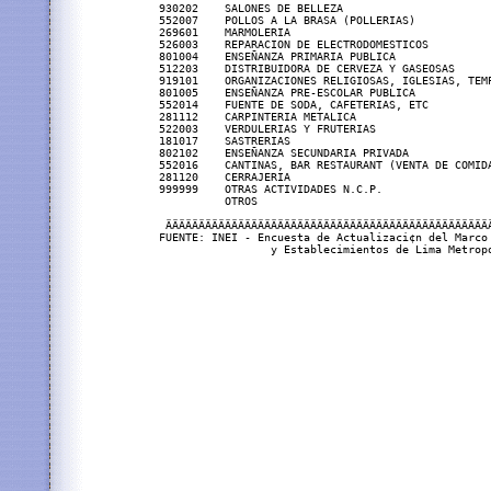
930202    SALONES DE BELLEZA                       
552007    POLLOS A LA BRASA (POLLERIAS)            
269601    MARMOLERIA                               
526003    REPARACION DE ELECTRODOMESTICOS          
801004    ENSEÑANZA PRIMARIA PUBLICA               
512203    DISTRIBUIDORA DE CERVEZA Y GASEOSAS      
919101    ORGANIZACIONES RELIGIOSAS, IGLESIAS, TEMP
801005    ENSEÑANZA PRE-ESCOLAR PUBLICA            
552014    FUENTE DE SODA, CAFETERIAS, ETC          
281112    CARPINTERIA METALICA                     
522003    VERDULERIAS Y FRUTERIAS                  
181017    SASTRERIAS                               
802102    ENSEÑANZA SECUNDARIA PRIVADA             
552016    CANTINAS, BAR RESTAURANT (VENTA DE COMIDA
281120    CERRAJERIA                               
999999    OTRAS ACTIVIDADES N.C.P.                 
          OTROS                                    
 ÄÄÄÄÄÄÄÄÄÄÄÄÄÄÄÄÄÄÄÄÄÄÄÄÄÄÄÄÄÄÄÄÄÄÄÄÄÄÄÄÄÄÄÄÄÄÄÄÄÄ
FUENTE: INEI - Encuesta de Actualizaci¢n del Marco 