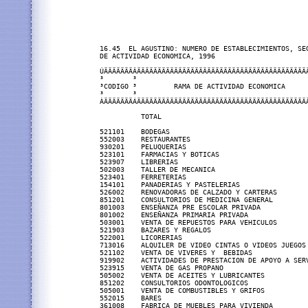
16.45  EL AGUSTINO: NUMERO DE ESTABLECIMIENTOS, SEG
DE ACTIVIDAD ECONOMICA, 1996

ÚÄÄÄÄÄÄÄÂÄÄÄÄÄÄÄÄÄÄÄÄÄÄÄÄÄÄÄÄÄÄÄÄÄÄÄÄÄÄÄÄÄÄÄÄÄÄÄÄÄÄ
³       ³                                          
³CODIGO ³         RAMA DE ACTIVIDAD ECONOMICA      
³       ³                                          
ÀÄÄÄÄÄÄÄÁÄÄÄÄÄÄÄÄÄÄÄÄÄÄÄÄÄÄÄÄÄÄÄÄÄÄÄÄÄÄÄÄÄÄÄÄÄÄÄÄÄÄ
          TOTAL                                    
521101    BODEGAS                                  
552003    RESTAURANTES                             
930201    PELUQUERIAS                              
523101    FARMACIAS Y BOTICAS                      
523907    LIBRERIAS                                
502003    TALLER DE MECANICA                       
523401    FERRETERIAS                              
154101    PANADERIAS Y PASTELERIAS                 
526002    RENOVADORAS DE CALZADO Y CARTERAS        
851201    CONSULTORIOS DE MEDICINA GENERAL         
801003    ENSEÑANZA PRE ESCOLAR PRIVADA            
801002    ENSEÑANZA PRIMARIA PRIVADA               
503001    VENTA DE REPUESTOS PARA VEHICULOS        
521903    BAZARES Y REGALOS                        
522001    LICORERIAS                               
713016    ALQUILER DE VIDEO CINTAS O VIDEOS JUEGOS 
521102    VENTA DE VIVERES Y  BEBIDAS              
919902    ACTIVIDADES DE PRESTACION DE APOYO A SERV
523915    VENTA DE GAS PROPANO                     
505002    VENTA DE ACEITES Y LUBRICANTES           
851202    CONSULTORIOS ODONTOLOGICOS               
505001    VENTA DE COMBUSTIBLES Y GRIFOS           
552015    BARES                                    
361008    FABRICA DE MUEBLES PARA VIVIENDA         