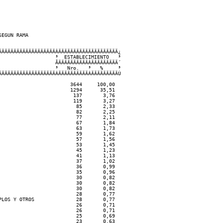
EGUN RAMA  

ÄÄÄÄÄÄÄÄÄÄÄÄÄÄÄÄÄÄÂÄÄÄÄÄÄÄÄÄÄÄÄÄÄÄÄÄÄÄÄ¿    

                  ³  ESTABLECIMIENTO   ³

                  ÃÄÄÄÄÄÄÄÄÄÄÂÄÄÄÄÄÄÄÄÄ´

                  ³   Nro.   ³   %     ³

ÄÄÄÄÄÄÄÄÄÄÄÄÄÄÄÄÄÄÁÄÄÄÄÄÄÄÄÄÄÁÄÄÄÄÄÄÄÄÄÙ

                       3644     100,00

                       1294      35,51

                        137       3,76

                        119       3,27

                         85       2,33

                         82       2,25

                         77       2,11

                         67       1,84

                         63       1,73

                         59       1,62

                         57       1,56

                         53       1,45

                         45       1,23

                         41       1,13

                         37       1,02

                         36       0,99

                         35       0,96

                         30       0,82

                         30       0,82

                         30       0,82

                         28       0,77

LOS Y OTROS              28       0,77

                         26       0,71

                         26       0,71

                         25       0,69

                         23       0,63
