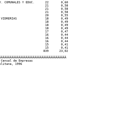
. COMUNALES Y EDUC.      22       0,60

                         21       0,58

                         21       0,58

                         21       0,58

                         20       0,55

VIDRERIAS                18       0,49

                         18       0,49

                         18       0,49

                         18       0,49

                         17       0,47

                         16       0,44

                         16       0,44

                         16       0,44

                         15       0,41

                         15       0,41

                        839      23,02

ÄÄÄÄÄÄÄÄÄÄÄÄÄÄÄÄÄÄÄÄÄÄÄÄÄÄÄÄÄÄÄÄÄÄÄÄÄ 

Censal de Empresas
