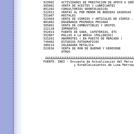
919902    ACTIVIDADES DE PRESTACION DE APOYO A SERV
505002    VENTA DE ACEITES Y LUBRICANTES           
851202    CONSULTORIOS ODONTOLOGICOS               
522012    VENTAS AL POR MENOR DE BEBIDAS GASEOSAS  
551007    HOSTALES                                 
523403    VENTA DE VIDRIOS Y ARTICULOS DE VIDRIO - 
801002    ENSEÑANZA PRIMARIA PRIVADA               
505001    VENTA DE COMBUSTIBLES Y GRIFOS           
222118    IMPRENTAS                                
552014    FUENTE DE SODA, CAFETERIAS, ETC          
552007    POLLOS A LA BRASA (POLLERIAS)            
525201    ABARROTES ( EN PUESTO DE MERCADO )       
749402    ESTUDIOS FOTOGRAFICOS                    
289213    SOLDADURA METALICA                       
523916    VENTA DE RON DE QUEMAR Y KEROSENE        
          OTROS                                    
 ÄÄÄÄÄÄÄÄÄÄÄÄÄÄÄÄÄÄÄÄÄÄÄÄÄÄÄÄÄÄÄÄÄÄÄÄÄÄÄÄÄÄÄÄÄÄÄÄÄÄ
FUENTE: INEI - Encuesta de Actualizaci¢n del Marco 