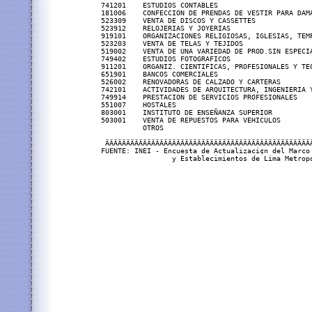
741201    ESTUDIOS CONTABLES                       
181006    CONFECCION DE PRENDAS DE VESTIR PARA DAMA
523309    VENTA DE DISCOS Y CASSETTES              
523912    RELOJERIAS Y JOYERIAS                    
919101    ORGANIZACIONES RELIGIOSAS, IGLESIAS, TEMP
523203    VENTA DE TELAS Y TEJIDOS                 
519002    VENTA DE UNA VARIEDAD DE PROD.SIN ESPECIA
749402    ESTUDIOS FOTOGRAFICOS                    
911201    ORGANIZ. CIENTIFICAS, PROFESIONALES Y TEC
651901    BANCOS COMERCIALES                       
526002    RENOVADORAS DE CALZADO Y CARTERAS        
742101    ACTIVIDADES DE ARQUITECTURA, INGENIERIA Y
749914    PRESTACION DE SERVICIOS PROFESIONALES    
551007    HOSTALES                                 
803001    INSTITUTO DE ENSEÑANZA SUPERIOR          
503001    VENTA DE REPUESTOS PARA VEHICULOS        
          OTROS                                    
 ÄÄÄÄÄÄÄÄÄÄÄÄÄÄÄÄÄÄÄÄÄÄÄÄÄÄÄÄÄÄÄÄÄÄÄÄÄÄÄÄÄÄÄÄÄÄÄÄÄÄ
FUENTE: INEI - Encuesta de Actualizaci¢n del Marco 