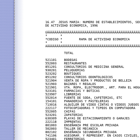
16.47  JESUS MARIA: NUMERO DE ESTABLECIMIENTOS, SEG
DE ACTIVIDAD ECONOMICA, 1996

ÚÄÄÄÄÄÄÄÂÄÄÄÄÄÄÄÄÄÄÄÄÄÄÄÄÄÄÄÄÄÄÄÄÄÄÄÄÄÄÄÄÄÄÄÄÄÄÄÄÄÄ
³       ³                                          
³CODIGO ³         RAMA DE ACTIVIDAD ECONOMICA      
³       ³                                          
ÀÄÄÄÄÄÄÄÁÄÄÄÄÄÄÄÄÄÄÄÄÄÄÄÄÄÄÄÄÄÄÄÄÄÄÄÄÄÄÄÄÄÄÄÄÄÄÄÄÄÄ
          TOTAL                                    
521101    BODEGAS                                  
552003    RESTAURANTES                             
851201    CONSULTORIOS DE MEDICINA GENERAL         
930201    PELUQUERIAS                              
523202    BOUTIQUES                                
851202    CONSULTORIOS ODONTOLOGICOS               
521904    VENTA DE ROPA Y PRODUCTOS DE BELLEZA     
521903    BAZARES Y REGALOS                        
521901    VTA. ROPA, ELECTRODOM., ART. PARA EL HOGA
523101    FARMACIAS Y BOTICAS                      
523907    LIBRERIAS                                
552014    FUENTE DE SODA, CAFETERIAS, ETC          
154101    PANADERIAS Y PASTELERIAS                 
713016    ALQUILER DE VIDEO CINTAS O VIDEOS JUEGOS 
222117    FOTOCOPIADORAS Y TIPEOS EN COMPUTADORA   
552005    CHIFAS                                   
523201    ZAPATERIAS                               
630309    PLAYAS DE ESTACIONAMIENTO O GARAJES      
222118    IMPRENTAS                                
801003    ENSEÑANZA PRE ESCOLAR PRIVADA            
502003    TALLER DE MECANICA                       
802102    ENSEÑANZA SECUNDARIA PRIVADA             
741106    ASESORAM. Y REPRESENT. EN CASOS CIVILES, 
523401    FERRETERIAS                              