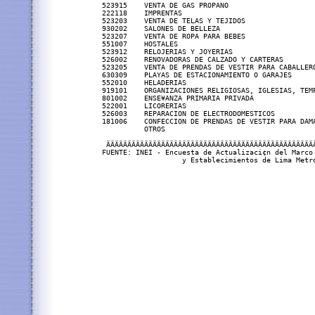
523915    VENTA DE GAS PROPANO                     
222118    IMPRENTAS                                
523203    VENTA DE TELAS Y TEJIDOS                 
930202    SALONES DE BELLEZA                       
523207    VENTA DE ROPA PARA BEBES                 
551007    HOSTALES                                 
523912    RELOJERIAS Y JOYERIAS                    
526002    RENOVADORAS DE CALZADO Y CARTERAS        
523205    VENTA DE PRENDAS DE VESTIR PARA CABALLERO
630309    PLAYAS DE ESTACIONAMIENTO O GARAJES      
552010    HELADERIAS                               
919101    ORGANIZACIONES RELIGIOSAS, IGLESIAS, TEMP
801002    ENSE¥ANZA PRIMARIA PRIVADA               
522001    LICORERIAS                               
526003    REPARACION DE ELECTRODOMESTICOS          
181006    CONFECCION DE PRENDAS DE VESTIR PARA DAMA
          OTROS                                    
 ÄÄÄÄÄÄÄÄÄÄÄÄÄÄÄÄÄÄÄÄÄÄÄÄÄÄÄÄÄÄÄÄÄÄÄÄÄÄÄÄÄÄÄÄÄÄÄÄÄÄ
FUENTE: INEI - Encuesta de Actualizaci¢n del Marco 