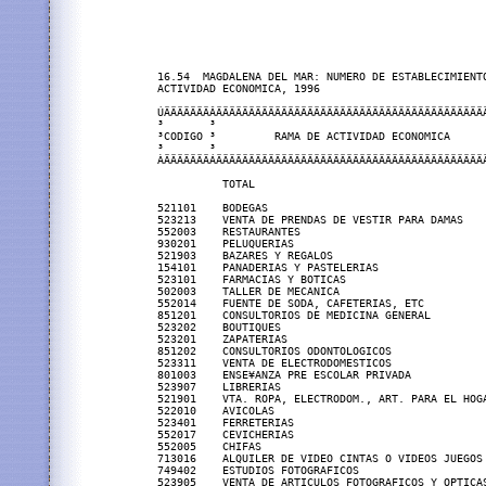
16.54  MAGDALENA DEL MAR: NUMERO DE ESTABLECIMIENTO
ACTIVIDAD ECONOMICA, 1996

ÚÄÄÄÄÄÄÄÂÄÄÄÄÄÄÄÄÄÄÄÄÄÄÄÄÄÄÄÄÄÄÄÄÄÄÄÄÄÄÄÄÄÄÄÄÄÄÄÄÄÄ
³       ³                                          
³CODIGO ³         RAMA DE ACTIVIDAD ECONOMICA      
³       ³                                          
ÀÄÄÄÄÄÄÄÁÄÄÄÄÄÄÄÄÄÄÄÄÄÄÄÄÄÄÄÄÄÄÄÄÄÄÄÄÄÄÄÄÄÄÄÄÄÄÄÄÄÄ
          TOTAL                                    
521101    BODEGAS                                  
523213    VENTA DE PRENDAS DE VESTIR PARA DAMAS    
552003    RESTAURANTES                             
930201    PELUQUERIAS                              
521903    BAZARES Y REGALOS                        
154101    PANADERIAS Y PASTELERIAS                 
523101    FARMACIAS Y BOTICAS                      
502003    TALLER DE MECANICA                       
552014    FUENTE DE SODA, CAFETERIAS, ETC          
851201    CONSULTORIOS DE MEDICINA GENERAL         
523202    BOUTIQUES                                
523201    ZAPATERIAS                               
851202    CONSULTORIOS ODONTOLOGICOS               
523311    VENTA DE ELECTRODOMESTICOS               
801003    ENSE¥ANZA PRE ESCOLAR PRIVADA            
523907    LIBRERIAS                                
521901    VTA. ROPA, ELECTRODOM., ART. PARA EL HOGA
522010    AVICOLAS                                 
523401    FERRETERIAS                              
552017    CEVICHERIAS                              
552005    CHIFAS                                   
713016    ALQUILER DE VIDEO CINTAS O VIDEOS JUEGOS 
749402    ESTUDIOS FOTOGRAFICOS                    
523905    VENTA DE ARTICULOS FOTOGRAFICOS Y OPTICAS