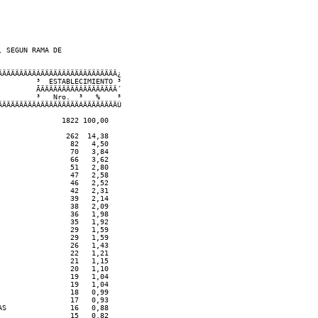
 SEGUN RAMA DE  

ÄÄÄÄÄÄÄÄÂÄÄÄÄÄÄÄÄÄÄÄÄÄÄÄÄÄÄ¿    

        ³  ESTABLECIMIENTO ³

        ÃÄÄÄÄÄÄÄÄÄÂÄÄÄÄÄÄÄÄ´

        ³   Nro.  ³   %    ³

ÄÄÄÄÄÄÄÄÁÄÄÄÄÄÄÄÄÄÁÄÄÄÄÄÄÄÄÙ

              1822 100,00

               262  14,38

                82   4,50

                70   3,84

                66   3,62

                51   2,80

                47   2,58

                46   2,52

                42   2,31

                39   2,14

                38   2,09

                36   1,98

                35   1,92

                29   1,59

                29   1,59

                26   1,43

                22   1,21

                21   1,15

                20   1,10

                19   1,04

                19   1,04

                18   0,99

                17   0,93

S               16   0,88

                15   0,82
