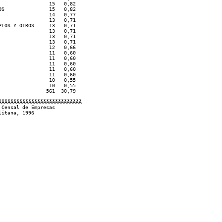
                15   0,82

S               15   0,82

                14   0,77

                13   0,71

LOS Y OTROS     13   0,71

                13   0,71

                13   0,71

                13   0,71

                12   0,66

                11   0,60

                11   0,60

                11   0,60

                11   0,60

                11   0,60

                10   0,55

                10   0,55

               561  30,79

ÄÄÄÄÄÄÄÄÄÄÄÄÄÄÄÄÄÄÄÄÄÄÄÄÄÄÄ  

Censal de Empresas
