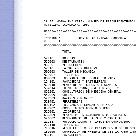
16.55  MAGDALENA VIEJA: NUMERO DE ESTABLECIMIENTOS,
ACTIVIDAD ECONOMICA, 1996

ÚÄÄÄÄÄÄÄÂÄÄÄÄÄÄÄÄÄÄÄÄÄÄÄÄÄÄÄÄÄÄÄÄÄÄÄÄÄÄÄÄÄÄÄÄÄÄÄÄÄÄ
³       ³                                          
³CODIGO ³         RAMA DE ACTIVIDAD ECONOMICA      
³       ³                                          
ÀÄÄÄÄÄÄÄÁÄÄÄÄÄÄÄÄÄÄÄÄÄÄÄÄÄÄÄÄÄÄÄÄÄÄÄÄÄÄÄÄÄÄÄÄÄÄÄÄÄÄ
          TOTAL                                    
521101    BODEGAS                                  
552003    RESTAURANTES                             
930201    PELUQUERIAS                              
523101    FARMACIAS Y BOTICAS                      
502003    TALLER DE MECANICA                       
523907    LIBRERIAS                                
801003    ENSE¥ANZA PRE ESCOLAR PRIVADA            
154101    PANADERIAS Y PASTELERIAS                 
523918    VENTA DE ARTICULOS ARTESANALES           
552014    FUENTE DE SODA, CAFETERIAS, ETC          
851201    CONSULTORIOS DE MEDICINA GENERAL         
552005    CHIFAS                                   
521903    BAZARES Y REGALOS                        
523401    FERRETERIAS                              
802102    ENSENANZA SECUNDARIA PRIVADA             
851202    CONSULTORIOS ODONTOLOGICOS               
522001    LICORERIAS                               
630309    PLAYAS DE ESTACIONAMIENTO O GARAJES      
526002    RENOVADORAS DE CALZADO Y CARTERAS        
222117    FOTOCOPIADORAS Y TIPEOS EN COMPUTADORA   
222118    IMPRENTAS                                
713016    ALQUILER DE VIDEO CINTAS O VIDEOS JUEGOS 
181006    CONFECCION DE PRENDAS DE VESTIR PARA DAMA
930101    LAVANDERIAS                              