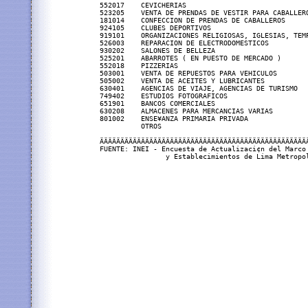
552017    CEVICHERIAS                              
523205    VENTA DE PRENDAS DE VESTIR PARA CABALLERO
181014    CONFECCION DE PRENDAS DE CABALLEROS      
924105    CLUBES DEPORTIVOS                        
919101    ORGANIZACIONES RELIGIOSAS, IGLESIAS, TEMP
526003    REPARACION DE ELECTRODOMESTICOS          
930202    SALONES DE BELLEZA                       
525201    ABARROTES ( EN PUESTO DE MERCADO )       
552018    PIZZERIAS                                
503001    VENTA DE REPUESTOS PARA VEHICULOS        
505002    VENTA DE ACEITES Y LUBRICANTES           
630401    AGENCIAS DE VIAJE, AGENCIAS DE TURISMO   
749402    ESTUDIOS FOTOGRAFICOS                    
651901    BANCOS COMERCIALES                       
630208    ALMACENES PARA MERCANCIAS VARIAS         
801002    ENSE¥ANZA PRIMARIA PRIVADA               
          OTROS                                    
ÄÄÄÄÄÄÄÄÄÄÄÄÄÄÄÄÄÄÄÄÄÄÄÄÄÄÄÄÄÄÄÄÄÄÄÄÄÄÄÄÄÄÄÄÄÄÄÄÄÄÄ
FUENTE: INEI - Encuesta de Actualizaci¢n del Marco 