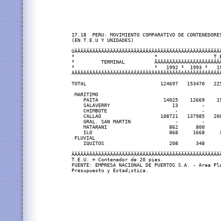
17.18  PERU: MOVIMIENTO COMPARATIVO DE CONTENEDORES
(EN T.E.U Y UNIDADES)

ÚÄÄÄÄÄÄÄÄÄÄÄÄÄÄÄÄÄÄÄÄÄÄÄÄÄÄÄÂÄÄÄÄÄÄÄÄÄÄÄÄÄÄÄÄÄÄÄÄÄ
³                           ³                   T.
³         TERMINAL          ÃÄÄÄÄÄÄÄÄÂÄÄÄÄÄÄÄÂÄÄÄÄ
³                           ³   1992 ³  1993 ³   1
ÀÄÄÄÄÄÄÄÄÄÄÄÄÄÄÄÄÄÄÄÄÄÄÄÄÄÄÄÁÄÄÄÄÄÄÄÄÁÄÄÄÄÄÄÄÁÄÄÄÄ
TOTAL                         124697   153470   22
 MARITIMO

    PAITA                      14025    12669    1
    SALAVERRY                     13        -     
    CHIMBOTE                       -        -     
    CALLAO                    108721   137985   20
    GRAL. SAN MARTIN               -        -     
    MATARANI                     862      800     
    ILO                          868     1668     
 FLUVIAL

    IQUITOS                      208      348     
ÄÄÄÄÄÄÄÄÄÄÄÄÄÄÄÄÄÄÄÄÄÄÄÄÄÄÄÄÄÄÄÄÄÄÄÄÄÄÄÄÄÄÄÄÄÄÄÄÄÄ
T.E.U. = Contenedor de 20 pies.

FUENTE: EMPRESA NACIONAL DE PUERTOS S.A. - Area Pla