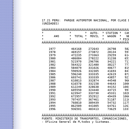
17.21 PERU:  PARQUE AUTOMOTOR NACIONAL, POR CLASE D
(UNIDADES)

ÚÄÄÄÄÄÄÄÄÄÄÄÄÄÄÄÂÄÄÄÄÄÄÄÄÂÄÄÄÄÄÄÄÄÄÂÄÄÄÄÄÄÄÄÄÂÄÄÄÄ
³               ³        ³  AUTO-  ³ STATION ³  CA
³      A¥O      ³  TOTAL ³  MOVIL  ³  WAGON  ³   N
³               ³        ³         ³         ³ PIC
ÀÄÄÄÄÄÄÄÄÄÄÄÄÄÄÄÁÄÄÄÄÄÄÄÄÁÄÄÄÄÄÄÄÄÄÁÄÄÄÄÄÄÄÄÄÁÄÄÄÄ
    1977         464168    272643     26798     58
    1978         469157    273872     28134     59
    1979         472235    273363     29259     61
    1980         486084    278222     31238     65
    1981         521970    296706     34221     71
    1982         564322    321480     38227     77
    1983         584079    331026     40677     81
    1984         590926    332305     41693     84
    1985         596240    333335     42619     87
    1986         603741    333339     43857     92
    1987         610813    332874     44548     96
    1988         616578    332158     44643    100
    1989         612249    328638     44152    100
    1990         605550    324440     43715     99
    1991         623947    333730     45331    102
    1992         672957    352912     49439    106
    1993         707437    367461     51187    111
    1994         760810    389439     54732    117
    1995         862589    441005     64761    126
    1996         936501    483413     73629    133
ÄÄÄÄÄÄÄÄÄÄÄÄÄÄÄÄÄÄÄÄÄÄÄÄÄÄÄÄÄÄÄÄÄÄÄÄÄÄÄÄÄÄÄÄÄÄÄÄÄÄ
FUENTE: MINISTERIO DE TRANSPORTES, COMUNICACIONES, 