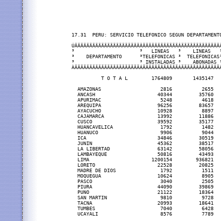
17.31  PERU: SERVICIO TELEFONICO SEGUN DEPARTAMENTO
ÚÄÄÄÄÄÄÄÄÄÄÄÄÄÄÄÄÄÄÄÄÄÄÂÄÄÄÄÄÄÄÄÄÄÄÄÂÄÄÄÄÄÄÄÄÄÄÄÄÄ
³                      ³   LINEAS   ³    LINEAS   
³    DEPARTAMENTO      ³TELEFONICAS ³  TELEFONICAS
³                      ³ INSTALADAS ³    ABONADAS 
ÀÄÄÄÄÄÄÄÄÄÄÄÄÄÄÄÄÄÄÄÄÄÄÁÄÄÄÄÄÄÄÄÄÄÄÄÁÄÄÄÄÄÄÄÄÄÄÄÄÄ
          T O T A L        1764809       1435147  
  AMAZONAS                    2816          2655  
  ANCASH                     40344         35760  
  APURIMAC                    5248          4618  
  AREQUIPA                   96256         83657  
  AYACUCHO                   10928          8897  
  CAJAMARCA                  13992         11886  
  CUSCO                      39592         35177  
  HUANCAVELICA                1792          1482  
  HUANUCO                     9906          9044  
  ICA                        34846         30519  
  JUNIN                      45362         38517  
  LA LIBERTAD                63142         58056  
  LAMBAYEQUE                 50816         43493  
  LIMA                     1200154        936821  
  LORETO                     22528         20825  
  MADRE DE DIOS               1792          1511  
  MOQUEGUA                   10624          8905  
  PASCO                       3040          2505  
  PIURA                      44090         39869  
  PUNO                       21122         18364  
  SAN MARTIN                  9810          9728  
  TACNA                      20993         18641  
  TUMBES                      7040          6428  
  UCAYALI                     8576          7789  