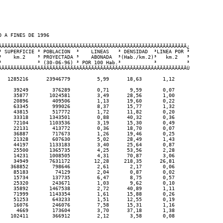
 A FINES DE 1996

ÂÄÄÄÄÄÄÄÄÄÄÄÄÂÄÄÄÄÄÄÄÄÄÄÄÄÂÄÄÄÄÄÄÄÄÄÄÄÄÄÂÄÄÄÄÄÄÄÄÄÄÄÂÄÄÄÄÄÄÄÄÄÄ¿

³ SUPERFICIE ³ POBLACION  ³    LINEAS   ³ DENSIDAD  ³LINEA POR ³

³    km.2    ³ PROYECTADA ³    ABONADA  ³(Hab./km.2)³   km.2   ³

³            ³ (30-06-96) ³ POR 100 Hab.³           ³          ³

ÁÄÄÄÄÄÄÄÄÄÄÄÄÁÄÄÄÄÄÄÄÄÄÄÄÄÁÄÄÄÄÄÄÄÄÄÄÄÄÄÁÄÄÄÄÄÄÄÄÄÄÄÁÄÄÄÄÄÄÄÄÄÄÙ

   1285216      23946779         5,99      18,63       1,12

     39249        376289         0,71       9,59       0,07

     35877       1024581         3,49      28,56       1,00

     20896        409506         1,13      19,60       0,22

     63345        999026         8,37      15,77       1,32

     43815        517772         1,72      11,82       0,20

     33318       1343501         0,88      40,32       0,36

     72104       1103536         3,19      15,30       0,49

     22131        413772         0,36      18,70       0,07

     36887        717673         1,26      19,46       0,25

     21328        607630         5,02      28,49       1,43

     44197       1133183         3,40      25,64       0,87

     25500       1365735         4,25      53,56       2,28

     14231       1008505         4,31      70,87       3,06

     34949       7631172        12,28     218,35      26,81

    368852        798646         2,61       2,17       0,06

     85183         74129         2,04       0,87       0,02

     15734        137735         6,47       8,75       0,57

     25320        243671         1,03       9,62       0,10

     35892       1467538         2,72      40,89       1,11

     71999       1143354         1,61      15,88       0,26

     51253        643233         1,51      12,55       0,19

     16076        246076         7,58      15,31       1,16

      4669        173604         3,70      37,18       1,38

    102411        366912         2,12       3,58       0,08
