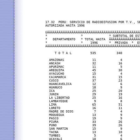
17.32  PERU: SERVICIO DE RADIODIFUSION POR T.V., SE
AUTORIZADA HASTA 1996      

ÚÄÄÄÄÄÄÄÄÄÄÄÄÄÄÄÄÄÄÂÄÄÄÄÄÄÄÄÄÄÄÄÄÄÂÄÄÄÄÄÄÄÄÄÄÄÄÄÄÄ
³                  ³              ³ SUBTOTAL DE ES
³   DEPARTAMENTO   ³ TOTAL HASTA  ÃÄÄÄÄÄÄÄÄÄÄÄÂÄÄÄ
³                  ³    1996      ³  PRIVADA  ³  E
ÀÄÄÄÄÄÄÄÄÄÄÄÄÄÄÄÄÄÄÁÄÄÄÄÄÄÄÄÄÄÄÄÄÄÁÄÄÄÄÄÄÄÄÄÄÄÁÄÄÄ
     T O T A L          535           340         
  AMAZONAS               11             4         
  ANCASH                 32            16         
  APURIMAC               11             5         
  AREQUIPA               45            30         
  AYACUCHO               15             4         
  CAJAMARCA              31            15         
  CUSCO                  37            23         
  HUANCAVELICA           12             6         
  HUANUCO                18             9         
  ICA                    25            20         
  JUNIN                  29            19         
  LA LIBERTAD            25            16         
  LAMBAYEQUE              9             8         
  LIMA                   65            51         
  LORETO                 16            11         
  MADRE DE DIOS           7             4         
  MOQUEGUA               13             9         
  PASCO                  19             9         
  PIURA                  33            26         
  PUNO                   39            26         
  SAN MARTIN             15             9         
  TACNA                  13            10         
  TUMBES                  5             4         
  UCAYALI                10             6         