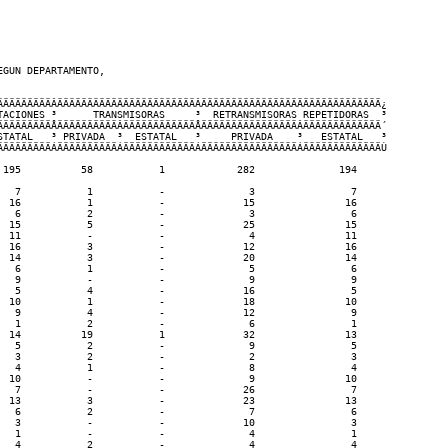
GUN DEPARTAMENTO,

ÄÄÄÄÄÄÄÄÄÂÄÄÄÄÄÄÄÄÄÄÄÄÄÄÄÄÄÄÄÄÄÄÄÂÄÄÄÄÄÄÄÄÄÄÄÄÄÄÄÄÄÄÄÄÄÄÄÄÄÄÄÄÄÄ¿

TACIONES ³      TRANSMISORAS     ³  RETRANSMISORAS REPETIDORAS  ³

ÄÄÄÄÄÄÄÄÄÅÄÄÄÄÄÄÄÄÄÄÂÄÄÄÄÄÄÄÄÄÄÄÄÅÄÄÄÄÄÄÄÄÄÄÄÄÄÄÄÄÂÄÄÄÄÄÄÄÄÄÄÄÄÄ´

STATAL   ³ PRIVADA  ³  ESTATAL   ³     PRIVADA    ³   ESTATAL   ³

ÄÄÄÄÄÄÄÄÄÁÄÄÄÄÄÄÄÄÄÄÁÄÄÄÄÄÄÄÄÄÄÄÄÁÄÄÄÄÄÄÄÄÄÄÄÄÄÄÄÄÁÄÄÄÄÄÄÄÄÄÄÄÄÄÙ

 195          58           1            282              194

   7           1           -              3                7

  16           1           -             15               16

   6           2           -              3                6

  15           5           -             25               15

  11           -           -              4               11

  16           3           -             12               16

  14           3           -             20               14

   6           1           -              5                6

   9           -           -              9                9

   5           4           -             16                5

  10           1           -             18               10

   9           4           -             12                9

   1           2           -              6                1

  14          19           1             32               13

   5           2           -              9                5

   3           2           -              2                3

   4           1           -              8                4

  10           -           -              9               10

   7           -           -             26                7

  13           3           -             23               13

   6           2           -              7                6

   3           -           -             10                3

   1           -           -              4                1

   4           2           -              4                4
