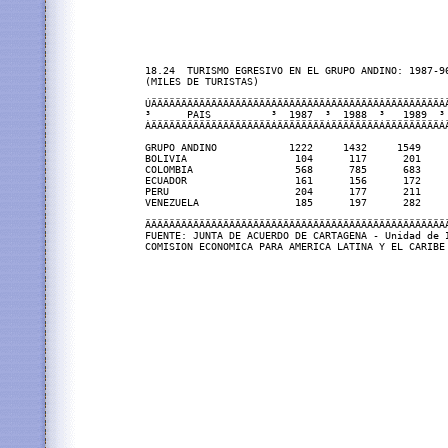
18.24  TURISMO EGRESIVO EN EL GRUPO ANDINO: 1987-96
(MILES DE TURISTAS)

ÚÄÄÄÄÄÄÄÄÄÄÄÄÄÄÄÄÄÄÄÄÂÄÄÄÄÄÄÄÄÂÄÄÄÄÄÄÄÄÂÄÄÄÄÄÄÄÄÄÂ
³      PAIS          ³  1987  ³  1988  ³   1989  ³
ÀÄÄÄÄÄÄÄÄÄÄÄÄÄÄÄÄÄÄÄÄÁÄÄÄÄÄÄÄÄÁÄÄÄÄÄÄÄÄÁÄÄÄÄÄÄÄÄÄÁ
GRUPO ANDINO            1222     1432     1549    
BOLIVIA                  104      117      201    
COLOMBIA                 568      785      683    
ECUADOR                  161      156      172    
PERU                     204      177      211    
VENEZUELA                185      197      282    
ÄÄÄÄÄÄÄÄÄÄÄÄÄÄÄÄÄÄÄÄÄÄÄÄÄÄÄÄÄÄÄÄÄÄÄÄÄÄÄÄÄÄÄÄÄÄÄÄÄÄ
FUENTE: JUNTA DE ACUERDO DE CARTAGENA - Unidad de I