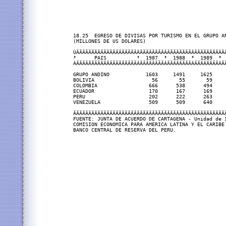
18.25  EGRESO DE DIVISAS POR TURISMO EN EL GRUPO AN
(MILLONES DE US DOLARES)

ÚÄÄÄÄÄÄÄÄÄÄÄÄÄÄÄÄÄÄÄÄÂÄÄÄÄÄÄÄÄÂÄÄÄÄÄÄÄÄÂÄÄÄÄÄÄÄÄÂÄ
³      PAIS          ³  1987  ³  1988  ³  1989  ³ 
ÀÄÄÄÄÄÄÄÄÄÄÄÄÄÄÄÄÄÄÄÄÁÄÄÄÄÄÄÄÄÁÄÄÄÄÄÄÄÄÁÄÄÄÄÄÄÄÄÁÄ
GRUPO ANDINO            1603     1491     1625    
BOLIVIA                   56       55       59    
COLOMBIA                 666      538      494    
ECUADOR                  170      167      169    
PERU                     202      222      263    
VENEZUELA                509      509      640    
ÄÄÄÄÄÄÄÄÄÄÄÄÄÄÄÄÄÄÄÄÄÄÄÄÄÄÄÄÄÄÄÄÄÄÄÄÄÄÄÄÄÄÄÄÄÄÄÄÄÄ
FUENTE: JUNTA DE ACUERDO DE CARTAGENA - Unidad de I
COMISION ECONOMICA PARA AMERICA LATINA Y EL CARIBE
