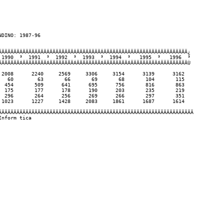
DINO: 1987-96

ÄÄÄÄÄÄÄÂÄÄÄÄÄÄÄÄÂÄÄÄÄÄÄÄÄÂÄÄÄÄÄÄÄÄÂÄÄÄÄÄÄÄÄÂÄÄÄÄÄÄÄÄÄÂÄÄÄÄÄÄÄÄÄ¿

 1990  ³  1991  ³  1992  ³  1993  ³  1994  ³   1995  ³   1996  ³

ÄÄÄÄÄÄÄÁÄÄÄÄÄÄÄÄÁÄÄÄÄÄÄÄÄÁÄÄÄÄÄÄÄÄÁÄÄÄÄÄÄÄÄÁÄÄÄÄÄÄÄÄÄÁÄÄÄÄÄÄÄÄÄÙ

 2008      2240     2569     3306     3154      3139      3162

   60        63       66       69       68       104       115

  454       509      641      695      756       816       863

  175       177      178      190      203       235       219

  296       264      256      269      266       297       351

 1023      1227     1428     2083     1861      1687      1614

ÄÄÄÄÄÄÄÄÄÄÄÄÄÄÄÄÄÄÄÄÄÄÄÄÄÄÄÄÄÄÄÄÄÄÄÄÄÄÄÄÄÄÄÄÄÄÄÄÄÄÄÄÄÄÄÄÄÄÄÄÄÄÄÄÄ

nform tica
