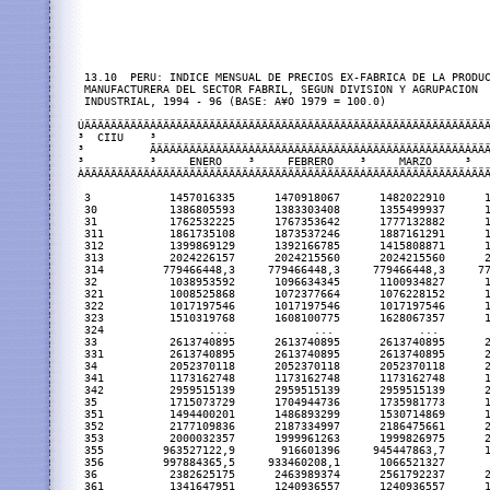
 13.10  PERU: INDICE MENSUAL DE PRECIOS EX-FABRICA DE LA PRODUCCION
 MANUFACTURERA DEL SECTOR FABRIL, SEGUN DIVISION Y AGRUPACION
 INDUSTRIAL, 1994 - 96 (BASE: A¥O 1979 = 100.0)
 
ÚÄÄÄÄÄÄÄÄÄÄÂÄÄÄÄÄÄÄÄÄÄÄÄÄÄÄÄÄÄÄÄÄÄÄÄÄÄÄÄÄÄÄÄÄÄÄÄÄÄÄÄÄÄÄÄÄÄÄÄÄÄÄÄÄÄÄÄÄÄÄÄÄÄÄÄÄÄÄÄÄÄÄÄÄÄÄÄÄÄÄÄÄÄÄÄÄÄÄÄÄÄÄÄÄÄÄÄÄÄÄÄÄÄÄÄÄÄÄÄÄÄÄÄÄÄÄÄÄÄÄÄÄÄÄÄÄÄÄÄÄÄÄÄÄÄÄÄÄÄÄÄÄÄÄÄÄÄÄÄÄÄÄÄÄÄÄÄÄÄÄÄÄÄÄÄÄÄÄÄÄÄÄÄÄÄÄÄÄÄÄÄÄÄÄÄÄÄÄÄÄÄÄ¿
³  CIIU    ³                                                                                           1  9  9  4                                                                                          ³
³          ÃÄÄÄÄÄÄÄÄÄÄÄÄÄÄÂÄÄÄÄÄÄÄÄÄÄÄÄÄÄÄÄÂÄÄÄÄÄÄÄÄÄÄÄÄÄÄÄÂÄÄÄÄÄÄÄÄÄÄÄÄÄÄÄÂÄÄÄÄÄÄÄÄÄÄÄÄÄÄÄÂÄÄÄÄÄÄÄÄÄÄÄÄÄÄÄÂÄÄÄÄÄÄÄÄÄÄÄÄÄÄÄÂÄÄÄÄÄÄÄÄÄÄÄÄÄÄÄÂÄÄÄÄÄÄÄÄÄÄÄÄÄÄÄÄÂÄÄÄÄÄÄÄÄÄÄÄÄÄÂÄÄÄÄÄÄÄÄÄÄÄÄÄÄÄÄÂÄÄÄÄÄÄÄÄÄÄÄÄÄÄÄ´ 
³          ³     ENERO    ³     FEBRERO    ³     MARZO     ³     ABRIL     ³      MAYO     ³     JUNIO     ³     JULIO     ³     AGOSTO    ³   SETIEMBRE    ³   OCTUBRE   ³    NOVIEMBRE   ³   DICIEMBRE   ³
ÀÄÄÄÄÄÄÄÄÄÄÁÄÄÄÄÄÄÄÄÄÄÄÄÄÄÁÄÄÄÄÄÄÄÄÄÄÄÄÄÄÄÄÁÄÄÄÄÄÄÄÄÄÄÄÄÄÄÄÁÄÄÄÄÄÄÄÄÄÄÄÄÄÄÄÁÄÄÄÄÄÄÄÄÄÄÄÄÄÄÄÁÄÄÄÄÄÄÄÄÄÄÄÄÄÄÄÁÄÄÄÄÄÄÄÄÄÄÄÄÄÄÄÁÄÄÄÄÄÄÄÄÄÄÄÄÄÄÄÁÄÄÄÄÄÄÄÄÄÄÄÄÄÄÄÄÁÄÄÄÄÄÄÄÄÄÄÄÄÄÁÄÄÄÄÄÄÄÄÄÄÄÄÄÄÄÄÁÄÄÄÄÄÄÄÄÄÄÄÄÄÄÄÙ          
                                                                                                                                                                                                           
 3            1457016335      1470918067      1482022910      1488221010      1499162093      1528355707      1551079554      1567441899      1572305938      1594408420      1597416364      1616096898      1535370433
 30           1386805593      1383303408      1355499937      1327023596      1366311188      1397203330      1417699548      1462041823      1525995248      1551742024      1487137494      1555523514      1434690559
 31           1762532225      1767353642      1777132882      1798135252      1827655220      1838082362      1868073432      1918025897      1896346429      1935646947      1912353555      1973071119      1856200747
 311          1861735108      1873537246      1887161291      1896935126      1879168934      1867478341      1860563870      1885775207      1894390176      1884118766      1881045330      1893335683      1880437090
 312          1399869129      1392166785      1415808871      1426470025      1478401913      1531467668      1753596309      1917436158      1690804331      1804787781      1419379211      1838462503      1589054224
 313          2024226157      2024215560      2024215560      2074151802      2180632790      2212097009      2227809760      2279254014      2287545970      2386472669      2481255953      2482689885      2223713927
 314         779466448,3     779466448,3     779466448,3     779466448,3     779466448,3     779466448,3     779466448,3     792648889,2     804264138,6     807889309,9     807889309,9     807889309,9     789737174,6
 32           1038953592      1096634345      1100934827      1100417497      1117421120      1169587743      1171050384      1171243851      1159159962      1180596584      1201505297      1196202393      1141975633
 321          1008525868      1072377664      1076228152      1074678469      1086543394      1147447281      1444286437      1144313654      1129070705      1121054492      1147867700      1142474906      1132905727
 322          1017197546      1017197546      1017197546      1017197546      1042951019      1067386657      1077411144      1077411144      1077411144      1291858916      1291858916      1291858916      1107244837
 323          1510319768      1608100775      1628067357      1640798877      1710256337      1701326838      1748477881      1751409818      1756919643      1766792176      1751152381      1735512585      1692427870
 324                ...             ...             ...             ...             ...             ...             ...             ...             ...             ...             ...             ...                0
 33           2613740895      2613740895      2613740895      2613740895      2613740895      2653434475      2653674312      2654393824      2665108284      2665108284      2665108284      2665108284      2640886685
 331          2613740895      2613740895      2613740895      2613740895      2613740895      2653434475      2653674312      2654393824      2665108284      2665108284      2665108284      2665108284      2640886685
 34           2052370118      2052370118      2052370118      2043384915      2080081792      2316841636      2319629667      2478060227      2478249805      2508230279      2514888300      2514888300      2284280440
 341          1173162748      1173162748      1173162748      1155469062      1227732649      1227732649      1233222848      1263509440      1263509440      1322547068      1322547068      1322547068      1238192128
 342          2959515139      2959515139      2959515139      2959515139      2959515139      3744055098      3440558098      3731204521      3731589701      3731589701      3745117308      3745117308      3388900619
 35           1715073729      1704944736      1735981773      1722324919      1738456175      1744778267      1771870900      1822392552      1829223593      1839625675      1859627385      1854153466      1778204431
 351          1494400201      1486893299      1530714869      1508260074      1539751605      1556607960      1563292621      1647461929      1640542757      1690886231      1712642541      1694865197      1588859940
 352          2177109836      2187334997      2186475661      2182147633      2199755364      2192740570      2233213949      2270486862      2274523727      2256508358      2268048942      2297966528      2227192702
 353          2000032357      1999961263      1999826975      2000024458      1999882270      1999858572      1999866472      2026689190      2077335474      2077319676      2077224884      2077043200      2027922066
 355         963527122,9       916601396     945447863,7      1018936544      1023813297      1002721530      1184640426      1210239715      1149448567      1152635722      1226593170      1048116067      1070226785
 356         997884365,5     933460208,1      1066521327       978472504     984369930,8      1027404202      1013500282      1070141572      1094215515      1109136484      1145054902      1163153789      1048609590
 36           2382625175      2463989374      2561792237      2592661606      2599088514      2675449743      2690641714      2695616529      2802387393      2898293171      2935097369      2919208290      2684737593
 361          1341647951      1240936557      1240936557      1240936557      1246617333      1246617333      1246176783      1177360171      1543000172      1543090837      1543090837      1543090837      1346125161
 362          2968205631      2968205631      3483658138      3483658138      3477762634      3477762634      3485623306      3485623306      3485623306      3481692970      3485623306      3485623306      3397421859
 369          2402955986      2535754497      2540998257      2585036014      2594796940      2703732668      2723430680      2741956376      2833550426      2971376933      3022857333      3000190223      2721386361
 37          797169421,8     830062077,1     830701470,1     851403443,8     844666410,8     870798939,1      9016400399     836197626,7       854371553     860624594,7     884778210,8     901928589,4      1531591895
 371          1250189772      1250241613      1244710872      1252583406      1254270711      1260768138      1263197262     851535593,7       865712020     875913378,7     972957586,6     948493318,5      1107547806
 372         679165530,4     720612644,4     722859249,4     746903068,4     737971642,2     769218771,5     807461148,9     832202354,1     851417559,3     856642133,5       861809023     889799290,5       789671868
 38           1380940340      1346468284      1336423448      1331360809      1288628157      1275989447      1298089098      1297689430      1288306277      1293690606      1267034880      1274007735      1306552376
 381          1311885358      1281585473      1282398508      1274678156      1338750943      1345002851      1360262239      1396980167      1404798240      1419131798      1381947459      1373417509      1347569892
 382          1285636614      1144622305      1069418789      1060155770      1082309423      1071208632      1086414155      1133523967      1118729129      1109871747      1094605469      1129232840      1115477403
 383          1472008073      1474857239      1481054494      1479699804      1327581447      1299385583      1329535032      1281603148      1260651758      1264374652      1241719663      1250432933      1346908652
 384                ...             ...             ...             ...             ...             ...             ...             ...             ...             ...             ...             ...                0
 39           1256032537      1302936675      1273892101      1298676804      1402083576      1384330339      1414053100      1374714665      1445627514      1426828902      1417006957      1410657881      1367236754
                                                                                                                                                  